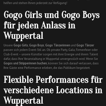
helfen und stehen Ihnen jederzeit zur Verfügung!
Gogo Girls und Gogo Boys
für jeden Anlass in
Wuppertal
Unsere
Gogo Girls
,
Gogo Boys
,
Gogo Tänzerinnen
und
Gogo Tänzer
passen sich jedem Event-Stil an. Ob private Party, Gala, Firmenfeier oder
Club-Event – unsere Künstler sorgen mit ihrer Energie und ihrem Talent
dafür, dass Ihre Veranstaltung in Wuppertal unvergesslich wird. Wenn Sie
Gogos und Stripperinnen buchen
, können Sie sich darauf verlassen, dass
Ihre Gäste eine Performance erleben, die das Publikum begeistert.
Flexible Performances für
verschiedene Locations in
Wuppertal