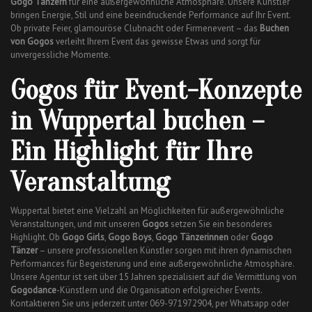
Gogo Tänzern
für eine außergewöhnliche Atmosphäre. Unsere Künstler
bringen Energie, Stil und eine beeindruckende Performance auf Ihr Event.
Ob private Feier, glamouröse Clubnacht oder Firmenevent – das
Buchen
von Gogos
verleiht Ihrem Event das gewisse Etwas und sorgt für
unvergessliche Momente.
Gogos für Event-Konzepte
in Wuppertal buchen –
Ein Highlight für Ihre
Veranstaltung
Wuppertal bietet eine Vielzahl an Möglichkeiten für außergewöhnliche
Veranstaltungen, und mit unseren
Gogos
setzen Sie ein besonderes
Highlight. Ob
Gogo Girls
,
Gogo Boys
,
Gogo Tänzerinnen
oder
Gogo
Tänzer
– unsere professionellen Künstler sorgen mit ihren dynamischen
Performances für Begeisterung und eine außergewöhnliche Atmosphäre.
Unsere Agentur ist seit über 15 Jahren spezialisiert auf die Vermittlung von
Gogodance
-Künstlern und die Organisation erfolgreicher Events.
Kontaktieren Sie uns jederzeit unter 069-971972904, per Whatsapp oder