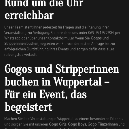
Rund um die Uhr
erreichbar
Unser Team steht Ihnen jederzeit für Fragen und die Planung Ihrer
Veranstaltung zur Verfügung. Sie erreichen uns unter 069-971972904, per
Whatsapp oder über unser Kontaktformular. Wenn Sie
Gogos und
Stripperinnen buchen
, begleiten wir Sie von der ersten Anfrage bis zur
erfolgreichen Durchführung Ihres Events und sorgen dafür, dass alles
reibungslos verläuft.
Gogos und Stripperinnen
buchen in Wuppertal –
Für ein Event, das
begeistert
Machen Sie Ihre Veranstaltung in Wuppertal zu einem besonderen Erlebnis
und sorgen Sie mit unseren
Gogo Girls
,
Gogo Boys
,
Gogo Tänzerinnen
und