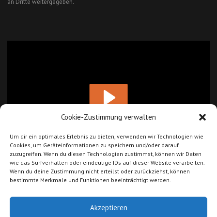
an Dritte weitergegeben.
Cookie-Zustimmung verwalten
Um dir ein optimales Erlebnis zu bieten, verwenden wir Technologien wie
Cookies, um Geräteinformationen zu speichern und/oder darauf
zuzugreifen. Wenn du diesen Technologien zustimmst, können wir Daten
wie das Surfverhalten oder eindeutige IDs auf dieser Website verarbeiten.
Wenn du deine Zustimmung nicht erteilst oder zurückziehst, können
bestimmte Merkmale und Funktionen beeinträchtigt werden.
Akzeptieren