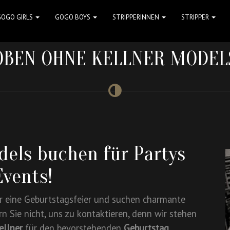
GOGO GIRLS
GOGO BOYS
STRIPPERINNEN
STRIPPER
OBEN OHNE KELLNER MODEL
els buchen für Partys
vents!
 eine Geburtstagsfeier und suchen charmante
n Sie nicht, uns zu kontaktieren, denn wir stehen
ellner
für den bevorstehenden
Geburtstag
,