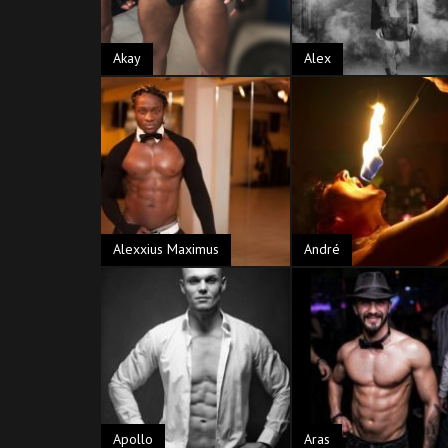
Akay
Alex
Alexxius Maximus
André
Apollo
Aras