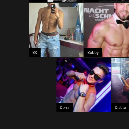
BK
Bobby
Denis
Diablo