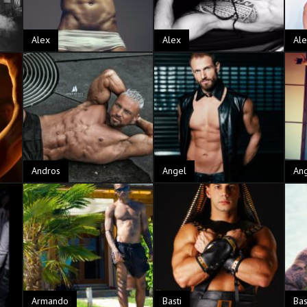
Alex
Alex
Ale
Andros
Angel
An
Armando
Basti
Bas