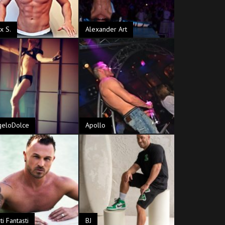
x S.
Alexander Art
geloDolce
Apollo
ti Fantasti
BJ