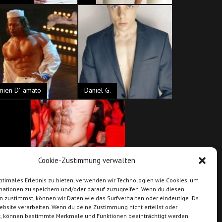
mien D´ amato
Daniel G.
Cookie-Zustimmung verwalten
ptimales Erlebnis zu bieten, verwenden wir Technologien wie Cookies, um
DirtyDawg
mationen zu speichern und/oder darauf zuzugreifen. Wenn du diesen
n zustimmst, können wir Daten wie das Surfverhalten oder eindeutige IDs
ebsite verarbeiten. Wenn du deine Zustimmung nicht erteilst oder
Nächste Seite »
t, können bestimmte Merkmale und Funktionen beeinträchtigt werden.