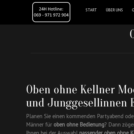
START
ÜBER UNS
Oben ohne Kellner Mod
und Junggesellinnen E
Planen Sie einen kommenden Partyabend oder
Männer für
oben ohne Bedienung
? Dann zöger
Ihnen bei der Auswahl
passender oben ohne K