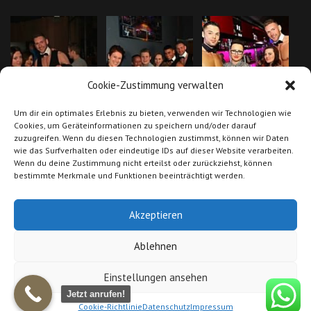
Cookie-Zustimmung verwalten
Um dir ein optimales Erlebnis zu bieten, verwenden wir Technologien wie
Cookies, um Geräteinformationen zu speichern und/oder darauf
zuzugreifen. Wenn du diesen Technologien zustimmst, können wir Daten
wie das Surfverhalten oder eindeutige IDs auf dieser Website verarbeiten.
Wenn du deine Zustimmung nicht erteilst oder zurückziehst, können
bestimmte Merkmale und Funktionen beeinträchtigt werden.
Akzeptieren
Ablehnen
Einstellungen ansehen
AGB
|
Impressum
|
Datenschutz
|
Cookie Richtlinie (EU)
|
Suche Models
nach Gebieten
|
FAQ
|
PARTNER
© 2019 Stripperinnen-buchen.de. All rights
Jetzt anrufen!
reserved.
Cookie-Richtlinie
Datenschutz
Impressum