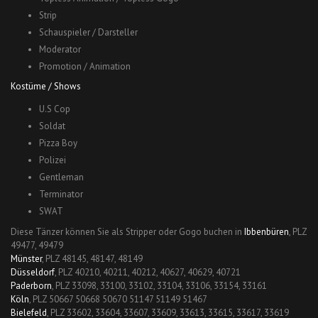
Strip
Schauspieler / Darsteller
Moderator
Promotion / Animation
Kostüme / Shows
U.S Cop
Soldat
Pizza Boy
Polizei
Gentleman
Terminator
SWAT
Diese Tänzer können Sie als Stripper oder Gogo buchen in
Ibbenbüren
, PLZ
49477, 49479
Münster
, PLZ 48145, 48147, 48149
Düsseldorf
, PLZ 40210, 40211, 40212, 40627, 40629, 40721
Paderborn
, PLZ 33098, 33100, 33102, 33104, 33106, 33154, 33161
Köln
, PLZ 50667 50668 50670 51147 51149 51467
Bielefeld
, PLZ 33602, 33604, 33607, 33609, 33613, 33615, 33617, 33619