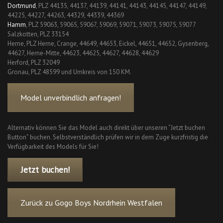
Dortmund
, PLZ 44135, 44137, 44139, 44141, 44143, 44145, 44147, 44149,
44225, 44227, 44263, 44329, 44339, 44369
Hamm
, PLZ 59063, 59065, 59067, 59069, 59071, 59073, 59075, 59077
Salzkotten, PLZ 33154
Herne, PLZ Herne, Crange, 44649, 44653, Eickel, 44651, 44652, Gysenberg,
44627, Herne-Mitte, 44623, 44625, 44627, 44628, 44629
Herford, PLZ 32049
Gronau, PLZ 48599 und Umkreis von 150 KM.
Model unverbindlich anfragen!
Alternativ können Sie das Model auch direkt über unseren “Jetzt buchen
Button” buchen. Selbstverständlich prüfen wir in dem Zuge kurzfristig die
Verfügbarkeit des Models für Sie!
Jetzt buchen!
Zurück zu Gogo Boys Nordrhein Westfalen