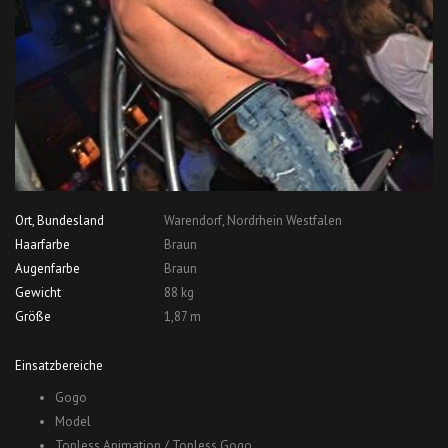
Ort, Bundesland
Warendorf, Nordrhein Westfalen
Haarfarbe
Braun
Augenfarbe
Braun
Gewicht
88 kg
Größe
1,87 m
Einsatzbereiche
Gogo
Model
Topless Animation / Topless Gogo