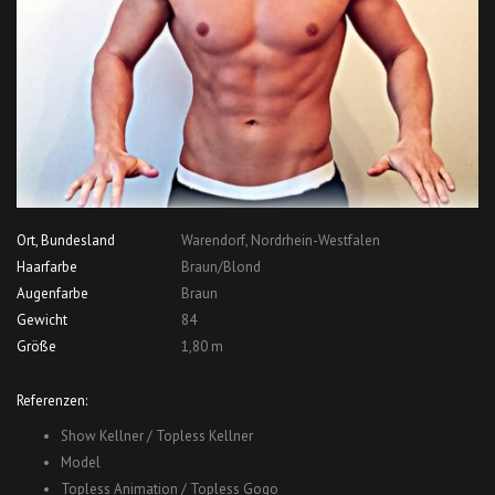
Ort, Bundesland
Warendorf, Nordrhein-Westfalen
Haarfarbe
Braun/Blond
Augenfarbe
Braun
Gewicht
84
Größe
1,80 m
Referenzen:
Show Kellner / Topless Kellner
Model
Topless Animation / Topless Gogo