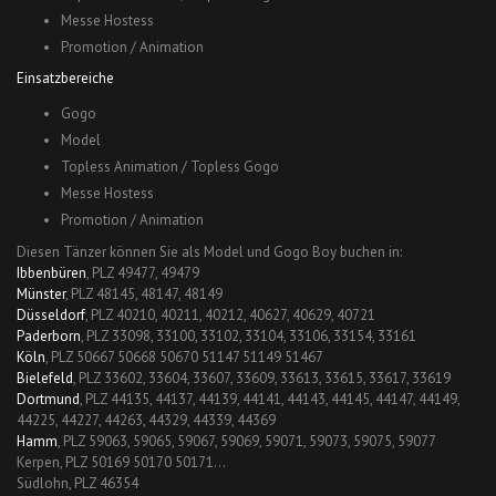
Messe Hostess
Promotion / Animation
Einsatzbereiche
Gogo
Model
Topless Animation / Topless Gogo
Messe Hostess
Promotion / Animation
Diesen Tänzer können Sie als Model und Gogo Boy buchen in:
Ibbenbüren
, PLZ 49477, 49479
Münster
, PLZ 48145, 48147, 48149
Düsseldorf
, PLZ 40210, 40211, 40212, 40627, 40629, 40721
Paderborn
, PLZ 33098, 33100, 33102, 33104, 33106, 33154, 33161
Köln
, PLZ 50667 50668 50670 51147 51149 51467
Bielefeld
, PLZ 33602, 33604, 33607, 33609, 33613, 33615, 33617, 33619
Dortmund
, PLZ 44135, 44137, 44139, 44141, 44143, 44145, 44147, 44149,
44225, 44227, 44263, 44329, 44339, 44369
Hamm
, PLZ 59063, 59065, 59067, 59069, 59071, 59073, 59075, 59077
Kerpen, PLZ 50169 50170 50171…
Südlohn, PLZ 46354