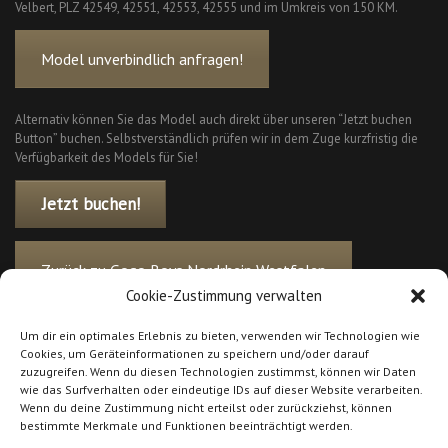
Velbert, PLZ 42549, 42551, 42553, 42555 und im Umkreis von 150 KM.
Model unverbindlich anfragen!
Alternativ können Sie das Model auch direkt über unseren “Jetzt buchen
Button” buchen. Selbstverständlich prüfen wir in dem Zuge kurzfristig die
Verfügbarkeit des Models für Sie!
Jetzt buchen!
Zurück zu Gogo Boys Nordrhein Westfalen
Cookie-Zustimmung verwalten
Um dir ein optimales Erlebnis zu bieten, verwenden wir Technologien wie
Cookies, um Geräteinformationen zu speichern und/oder darauf
zuzugreifen. Wenn du diesen Technologien zustimmst, können wir Daten
wie das Surfverhalten oder eindeutige IDs auf dieser Website verarbeiten.
Wenn du deine Zustimmung nicht erteilst oder zurückziehst, können
bestimmte Merkmale und Funktionen beeinträchtigt werden.