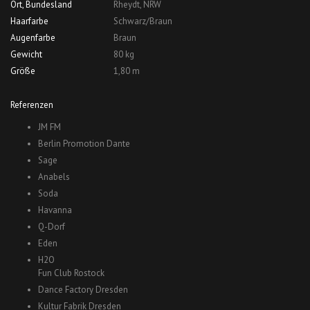
Ort, Bundesland
Rheydt, NRW
Haarfarbe
Schwarz/Braun
Augenfarbe
Braun
Gewicht
80 kg
Größe
1,80 m
Referenzen
JM FM
Berlin Promotion Dante
Sage
Anabels
Soda
Havanna
Q-Dorf
Eden
H2O
Fun Club Rostock
Dance Factory Dresden
Kultur Fabrik Dresden