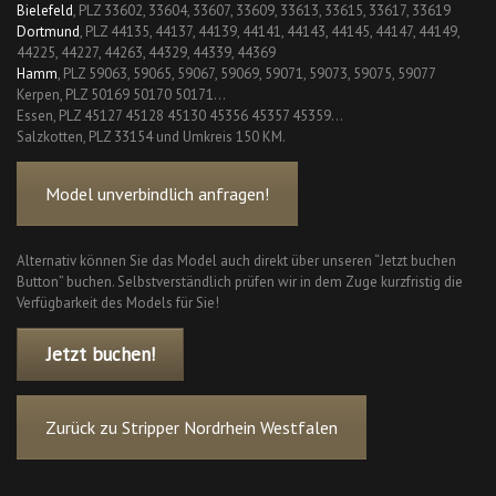
Bielefeld
, PLZ 33602, 33604, 33607, 33609, 33613, 33615, 33617, 33619
Dortmund
, PLZ 44135, 44137, 44139, 44141, 44143, 44145, 44147, 44149,
44225, 44227, 44263, 44329, 44339, 44369
Hamm
, PLZ 59063, 59065, 59067, 59069, 59071, 59073, 59075, 59077
Kerpen, PLZ 50169 50170 50171…
Essen, PLZ 45127 45128 45130 45356 45357 45359…
Salzkotten, PLZ 33154 und Umkreis 150 KM.
Model unverbindlich anfragen!
Alternativ können Sie das Model auch direkt über unseren “Jetzt buchen
Button” buchen. Selbstverständlich prüfen wir in dem Zuge kurzfristig die
Verfügbarkeit des Models für Sie!
Jetzt buchen!
Zurück zu Stripper Nordrhein Westfalen