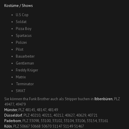
Kostüme / Shows
U.S Cop
Soldat
Pizza Boy
Spartacus
Polizei
Pilot
Bauarbeiter
Gentleman
Freddy Krüger
Matrix
Terminator
SWAT
Sie können tha Funk Brother auch als Stripper buchen in
Ibbenbüren
, PLZ
49477, 49479
Münster
, PLZ 48145, 48147, 48149
Düsseldorf
, PLZ 40210, 40211, 40212, 40627, 40629, 40721
Paderborn
, PLZ 33098, 33100, 33102, 33104, 33106, 33154, 33161
Köln
, PLZ 50667 50668 50670 51147 51149 51467