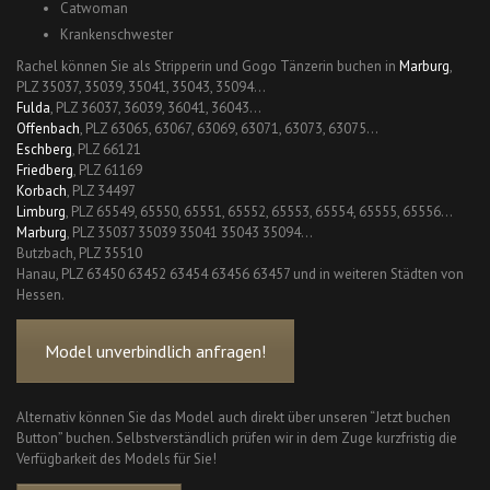
Catwoman
Krankenschwester
Rachel können Sie als Stripperin und Gogo Tänzerin buchen in
Marburg
,
PLZ 35037, 35039, 35041, 35043, 35094…
Fulda
, PLZ 36037, 36039, 36041, 36043…
Offenbach
, PLZ 63065, 63067, 63069, 63071, 63073, 63075…
Eschberg
, PLZ 66121
Friedberg
, PLZ 61169
Korbach
, PLZ 34497
Limburg
, PLZ 65549, 65550, 65551, 65552, 65553, 65554, 65555, 65556…
Marburg
, PLZ 35037 35039 35041 35043 35094…
Butzbach, PLZ 35510
Hanau, PLZ 63450 63452 63454 63456 63457 und in weiteren Städten von
Hessen.
Model unverbindlich anfragen!
Alternativ können Sie das Model auch direkt über unseren “Jetzt buchen
Button” buchen. Selbstverständlich prüfen wir in dem Zuge kurzfristig die
Verfügbarkeit des Models für Sie!