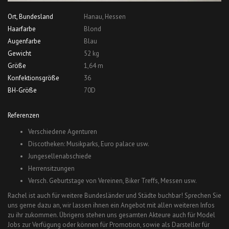
Ort, Bundesland
Hanau, Hessen
Haarfarbe
Blond
Augenfarbe
Blau
Gewicht
52 kg
Größe
1,64 m
Konfektionsgröße
36
BH-Größe
70D
Referenzen
Verschiedene Agenturen
Discotheken: Musikparks, Euro palace usw.
Jungesellenabschiede
Herrensitzungen
Versch. Geburtstage von Vereinen, Biker Treffs, Messen usw.
Rachel ist auch für weitere Bundesländer und Städte buchbar! Sprechen Sie
uns gerne dazu an, wir lassen ihnen ein Angebot mit allen weiteren Infos
zu ihr zukommen. Übrigens stehen uns gesamten Akteure auch für Model
Jobs zur Verfügung oder können für Promotion, sowie als Darsteller für