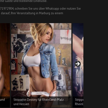
dene Gäste und bleibende Eindrücke.
-971972904, schreiben Sie uns über Whatsapp oder nutzen Sie
 darauf, Ihre Veranstaltung in Marburg zu einem
d-Pfalz
Stripperin Betty für Hessen und
Stripperin Amy für 
Rheinland-Pfalz
Rheinland-Pfalz