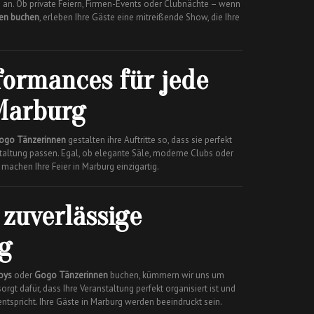
g an. Ob private Feiern, Firmen-Events oder Clubnächte – wenn
nen buchen
, erleben Ihre Gäste eine mitreißende Show, die Ihre
formances für jede
 Marburg
ogo Tänzerinnen
gestalten ihre Auftritte so, dass sie perfekt
staltung passen. Egal, ob elegante Säle, moderne Clubs oder
machen Ihre Feier in Marburg einzigartig.
zuverlässige
g
oys
oder
Gogo Tänzerinnen
buchen, kümmern wir uns um
rgt dafür, dass Ihre Veranstaltung perfekt organisiert ist und
ntspricht. Ihre Gäste in Marburg werden beeindruckt sein.