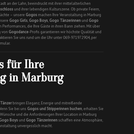
adt an der Lahn, beeindruckt mit ihrer mittelalterlichen
nschloss
und ihrer lebendigen Kulturszene. Ob private Feiern,
nächte – unsere
Gogos
machen Ihre Veranstaltung in Marburg
Unsere
Gogo Girls
,
Gogo Boys
,
Gogo Tänzerinnen
und
Gogo
 Performances, die Ihre Gäste in ihren Bann ziehen. Mit über
ng von
Gogodance
-Profis garantieren wir höchste Qualität und
aktieren Sie uns rund um die Uhr unter 069-971972904, per
mular.
 für Ihre
ng in Marburg
Tänzer
bringen Eleganz, Energie und mitreißende
 Wenn Sie bei uns
Gogos und Stripperinnen buchen
, erhalten Sie
re Wünsche und die Anforderungen Ihrer Location in Marburg
Gogo Boys
und
Gogo Tänzerinnen
schaffen eine Atmosphäre,
ranstaltung unvergesslich macht.