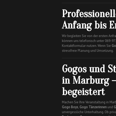
Professionel
Anfang bis 
Wir begleiten Sie von der ersten Anfra
können uns telefonisch unter 069-97
Kontaktformular nutzen. Wenn Sie
Go
stressfreie Planung und Umsetzung.
Gogos und S
in Marburg –
begeistert
Machen Sie Ihre Veranstaltung in Ma
Gogo Boys
,
Gogo Tänzerinnen
und
G
unvergessliche Unterhaltung. Ob priv