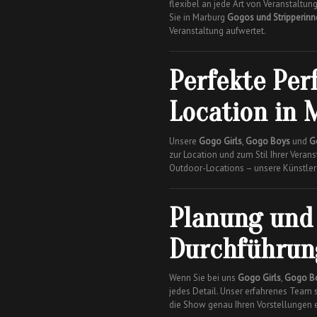
flexibel an jede Art von Veranstaltun
Sie in Marburg
Gogos und Stripperin
Veranstaltung aufwertet.
Perfekte Per
Location in
Unsere
Gogo Girls
,
Gogo Boys
und
G
zur Location und zum Stil Ihrer Veran
Outdoor-Locations – unsere Künstler 
Planung und 
Durchführun
Wenn Sie bei uns
Gogo Girls
,
Gogo B
jedes Detail. Unser erfahrenes Team so
die Show genau Ihren Vorstellungen e