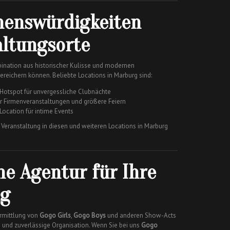
henswürdigkeiten
altungsorte
bination aus historischer Kulisse und modernen
bereichern können. Beliebte Locations in Marburg sind:
 Hotspot für unvergessliche Clubnächte
ür Firmenveranstaltungen und größere Feiern
 Location für intime Events
e Veranstaltung in diesen und weiteren Locations in Marburg
ne Agentur für Ihre
ng
ermittlung von
Gogo Girls
,
Gogo Boys
und anderen Show-Acts
g und zuverlässige Organisation. Wenn Sie bei uns
Gogo