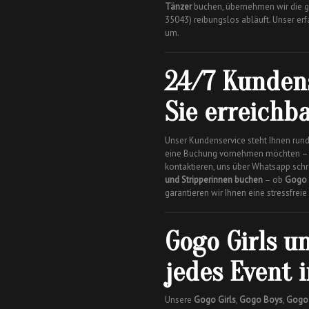
Tänzer
buchen, übernehmen wir die g
35043) reibungslos abläuft. Unser erf
um.
24/7 Kundens
Sie erreichb
Unser Kundenservice steht Ihnen rund
eine Buchung vornehmen möchten – S
kontaktieren, uns über Whatsapp sch
und Stripperinnen buchen
– ob
Gogo 
garantieren wir Ihnen eine stressfre
Gogo Girls u
jedes Event 
Unsere
Gogo Girls
,
Gogo Boys
,
Gogo 