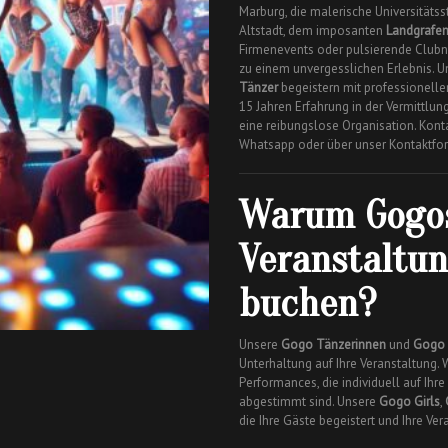
Marburg, die malerische Universitätsst
Altstadt, dem imposanten
Landgrafe
Firmenevents oder pulsierende Club
zu einem unvergesslichen Erlebnis. 
Tänzer
begeistern mit professionellen
15 Jahren Erfahrung in der Vermittlu
eine reibungslose Organisation. Kont
Whatsapp oder über unser Kontaktfor
Warum Gogos
Veranstaltu
buchen?
Unsere
Gogo Tänzerinnen
und
Gogo 
Unterhaltung auf Ihre Veranstaltung.
Performances, die individuell auf Ih
abgestimmt sind. Unsere
Gogo Girls
,
die Ihre Gäste begeistert und Ihre Ve