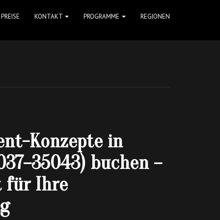
PREISE
KONTAKT
PROGRAMME
REGIONEN
ent-Konzepte in
037–35043) buchen –
 für Ihre
ng