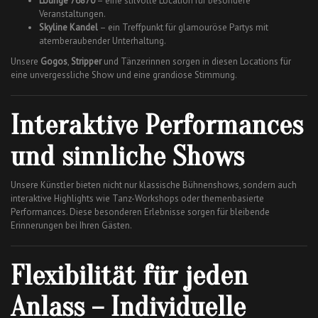
Lounge 76870
– eine stilvolle Location für besondere
Veranstaltungen.
Skyline Kandel
– ein Treffpunkt für glamouröse Partys mit
atemberaubender Unterhaltung.
Unsere
Gogos
,
Stripper
und Tänzerinnen sorgen in diesen Locations für
eine unvergessliche Show und eine grandiose Stimmung.
Interaktive Performances
und sinnliche Shows
Unsere Künstler bieten nicht nur klassische Bühnenshows, sondern auch
interaktive Highlights wie Tanz-Workshops oder themenbasierte
Performances. Diese besonderen Erlebnisse sorgen für bleibende
Erinnerungen bei Ihren Gästen.
Flexibilität für jeden
Anlass – Individuelle