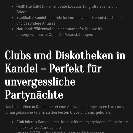
Festhalle Kandel
– eine ideale Location für große Events und
Feiern.
Stadthalle Kandel
– perfekt für Firmenevents, Geburtstagsfeiern
und besondere Anlässe.
Naturpark Pfälzerwald
– eine traumhafte Kulisse für
außergewöhnliche Open-Air-Veranstaltungen.
Clubs und Diskotheken in
Kandel – Perfekt für
unvergessliche
Partynächte
Das Nachtleben in Kandel bietet eine Auswahl an angesagten Locations
für ausgelassene Feiern. Zu den besten Clubs und Bars gehören:
Club Inferno Kandel
– ein Hotspot für energiegeladene Partynächte
mit exklusiver Atmosphäre.