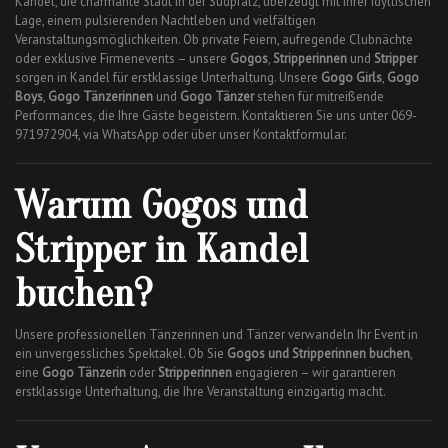
Kandel, die charmante Stadt in der Südpfalz, überzeugt mit ihrer idyllischen
Lage, einem pulsierenden Nachtleben und vielfältigen
Veranstaltungsmöglichkeiten. Ob private Feiern, aufregende Clubnächte
oder exklusive Firmenevents – unsere
Gogos
,
Stripperinnen
und
Stripper
sorgen in Kandel für erstklassige Unterhaltung. Unsere
Gogo Girls
,
Gogo
Boys
,
Gogo Tänzerinnen
und
Gogo Tänzer
stehen für mitreißende
Performances, die Ihre Gäste begeistern. Kontaktieren Sie uns unter 069-
971972904, via WhatsApp oder über unser Kontaktformular.
Warum Gogos und
Stripper in Kandel
buchen?
Unsere professionellen Tänzerinnen und Tänzer verwandeln Ihr Event in
ein unvergessliches Spektakel. Ob Sie
Gogos und Stripperinnen buchen
,
eine
Gogo Tänzerin
oder
Stripperinnen
engagieren – wir garantieren
erstklassige Unterhaltung, die Ihre Veranstaltung einzigartig macht.