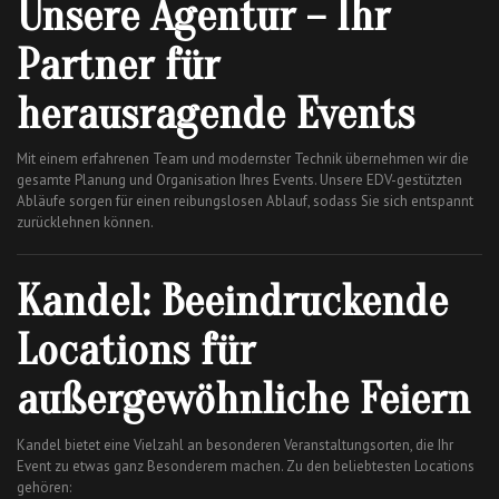
Unsere Agentur – Ihr
Partner für
herausragende Events
Mit einem erfahrenen Team und modernster Technik übernehmen wir die
gesamte Planung und Organisation Ihres Events. Unsere EDV-gestützten
Abläufe sorgen für einen reibungslosen Ablauf, sodass Sie sich entspannt
zurücklehnen können.
Kandel: Beeindruckende
Locations für
außergewöhnliche Feiern
Kandel bietet eine Vielzahl an besonderen Veranstaltungsorten, die Ihr
Event zu etwas ganz Besonderem machen. Zu den beliebtesten Locations
gehören: