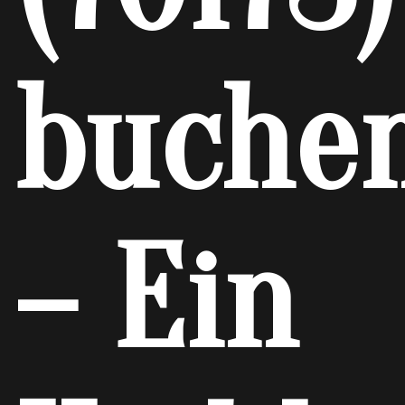
buche
– Ein