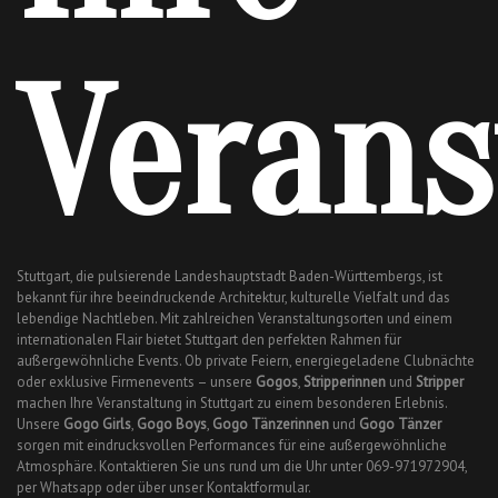
Verans
Stuttgart, die pulsierende Landeshauptstadt Baden-Württembergs, ist
bekannt für ihre beeindruckende Architektur, kulturelle Vielfalt und das
lebendige Nachtleben. Mit zahlreichen Veranstaltungsorten und einem
internationalen Flair bietet Stuttgart den perfekten Rahmen für
außergewöhnliche Events. Ob private Feiern, energiegeladene Clubnächte
oder exklusive Firmenevents – unsere
Gogos
,
Stripperinnen
und
Stripper
machen Ihre Veranstaltung in Stuttgart zu einem besonderen Erlebnis.
Unsere
Gogo Girls
,
Gogo Boys
,
Gogo Tänzerinnen
und
Gogo Tänzer
sorgen mit eindrucksvollen Performances für eine außergewöhnliche
Atmosphäre. Kontaktieren Sie uns rund um die Uhr unter 069-971972904,
per Whatsapp oder über unser Kontaktformular.