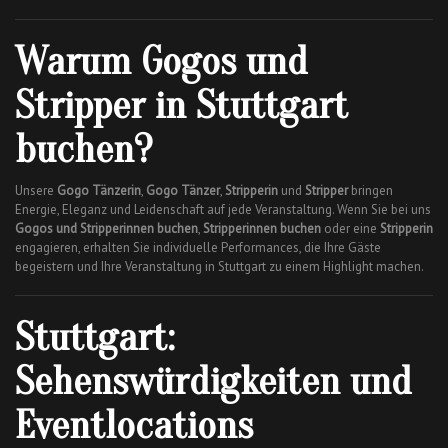
Warum Gogos und
Stripper in Stuttgart
buchen?
Unsere
Gogo Tänzerin
,
Gogo Tänzer
,
Stripperin
und
Stripper
bringen
Energie, Eleganz und Leidenschaft auf jede Veranstaltung. Wenn Sie bei uns
Gogos und Stripperinnen buchen
,
Stripperinnen buchen
oder eine
Stripperin
engagieren, erhalten Sie individuelle Performances, die Ihre Gäste
begeistern und Ihre Veranstaltung in Stuttgart zu einem Highlight machen.
Stuttgart:
Sehenswürdigkeiten und
Eventlocations