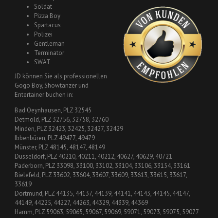
Soldat
Pizza Boy
Spartacus
Polizei
Gentleman
Terminator
SWAT
JD können Sie als professionellen
Gogo Boy, Showtänzer und
Entertainer buchen in:
Bad Oeynhausen, PLZ 32545
Detmold, PLZ 32756, 32758, 32760
Minden, PLZ 32423, 32425, 32427, 32429
Ibbenbüren, PLZ 49477, 49479
Münster, PLZ 48145, 48147, 48149
Düsseldorf, PLZ 40210, 40211, 40212, 40627, 40629, 40721
Paderborn, PLZ 33098, 33100, 33102, 33104, 33106, 33154, 33161
Bielefeld, PLZ 33602, 33604, 33607, 33609, 33613, 33615, 33617,
33619
Dortmund, PLZ 44135, 44137, 44139, 44141, 44143, 44145, 44147,
44149, 44225, 44227, 44263, 44329, 44339, 44369
Hamm, PLZ 59063, 59065, 59067, 59069, 59071, 59073, 59075, 59077