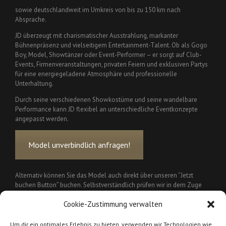
sowie deutschlandweit im Umkreis von bis zu 150 km nach
Absprache.
JD überzeugt mit charismatischer Ausstrahlung, markanter
Bühnenpräsenz und vielseitigem Entertainment-Talent. Ob als Gogo
Boy, Model, Showtänzer oder Event-Performer – er sorgt auf Club-
Events, Firmenveranstaltungen, privaten Feiern und exklusiven Partys
für eine energiegeladene Atmosphäre und professionelle
Unterhaltung.
Durch seine verschiedenen Showkostüme und seine wandelbare
Performance kann JD flexibel an unterschiedliche Eventkonzepte
angepasst werden.
Model unverbindlich anfragen!
Alternativ können Sie das Model auch direkt über unseren “Jetzt
buchen Button” buchen. Selbstverständlich prüfen wir in dem Zuge
kurzfristig die Verfügbarkeit des Models für Sie!
Cookie-Zustimmung verwalten
Jetzt buchen!
Um dir ein optimales Erlebnis zu bieten, verwenden wir Technologien wie