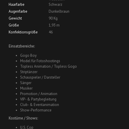
Haarfarbe
Schwarz
Augenfarbe
Dunkelbraun
Gewicht
90 Kg
Größe
1,93 m
Konfektionsgröße
46
Einsatzbereiche:
Gogo Boy
Model für Fotoshootings
Topless Animation / Topless Gogo
Striptänzer
Schauspieler / Darsteller
Sänger
Musiker
Promotion / Animation
VIP- & Partybegleitung
Club- & Eventanimation
Show-Performance
Kostüme / Shows:
U.S. Cop