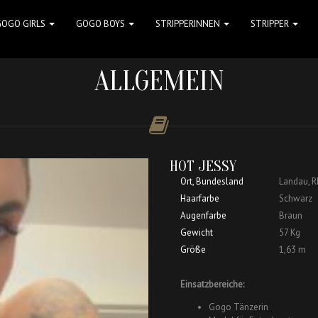
GOGO GIRLS
GOGO BOYS
STRIPPERINNEN
STRIPPER
ALLGEMEIN
HOT JESSY
Ort, Bundesland
Landau, R
Haarfarbe
Schwarz
Augenfarbe
Braun
Gewicht
57 Kg
Größe
1,63 m
Einsatzbereiche:
Gogo Tänzerin