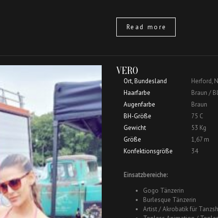
Read more
VERO
Ort, Bundesland
Herford, 
Haarfarbe
Braun / B
Augenfarbe
Braun
BH-Größe
75 C
Gewicht
53 Kg
Größe
1,67 m
Konfektionsgröße
34
Einsatzbereiche:
Gogo Tänzerin
Burlesque Tänzerin
Artist / Akrobatik für Tan