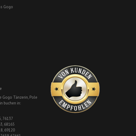
ss Gogo
e
le Gogo Tänzerin, Pole
n buchen in:
5, 76137
3, 68165
18, 69120
 67659, 67661