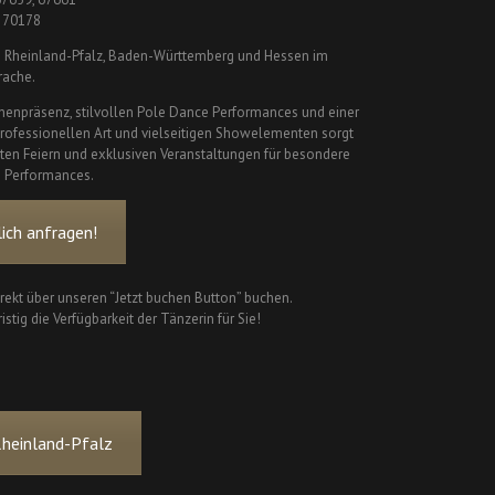
, 70178
in Rheinland-Pfalz, Baden-Württemberg und Hessen im
rache.
nenpräsenz, stilvollen Pole Dance Performances und einer
 professionellen Art und vielseitigen Showelementen sorgt
ivaten Feiern und exklusiven Veranstaltungen für besondere
e Performances.
ich anfragen!
irekt über unseren “Jetzt buchen Button” buchen.
istig die Verfügbarkeit der Tänzerin für Sie!
Rheinland-Pfalz