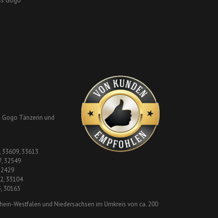
ss Gogo
le Gogo Tänzerin und
, 33609, 33613
7, 32549
32429
2, 33104
3, 30165
rhein-Westfalen und Niedersachsen im Umkreis von ca. 200