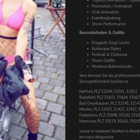
Topless Animation / Tople
Promotion / Animation
Club Animation
Eventbegleitung
Show-Performance
Besonderheiten & Outfits:
Elegante Gogo Looks
Burlesque Styles
Festival & Clubwear
Show-Outfits
Moderne Bühnenlooks
Vero können Sie als professionel
Showperformerin buchen in:
Herford, PLZ 32049, 32051, 32052
Bielefeld, PLZ 33602, 33604, 33607
Bad Oeynhausen, PLZ 32545, 3254
Minden, PLZ 32423, 32425, 32427, 
Paderborn, PLZ 33098, 33100, 3310
Hannover, PLZ 30159, 30161, 3016
sowie in weiteren Städten in Nord
km nach Absprache.