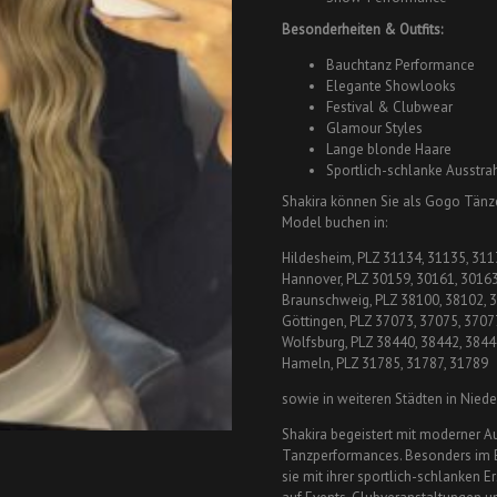
Besonderheiten & Outfits:
Bauchtanz Performance
Elegante Showlooks
Festival & Clubwear
Glamour Styles
Lange blonde Haare
Sportlich-schlanke Ausstra
Shakira können Sie als Gogo Tänze
Model buchen in:
Hildesheim, PLZ 31134, 31135, 311
Hannover, PLZ 30159, 30161, 30163
Braunschweig, PLZ 38100, 38102, 
Göttingen, PLZ 37073, 37075, 3707
Wolfsburg, PLZ 38440, 38442, 3844
Hameln, PLZ 31785, 31787, 31789
sowie in weiteren Städten in Nied
Shakira begeistert mit moderner A
Tanzperformances. Besonders im 
sie mit ihrer sportlich-schlanken 