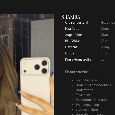
SHAKIRA
Ort, Bundesland
Hildeshei
Haarfarbe
Blond
Augenfarbe
Grau
BH-Größe
75 A
Gewicht
46 Kg
Größe
1,63 m
Konfektionsgröße
32
Einsatzbereiche:
Gogo Tänzerin
Model für Fotoshootings
Moderatorin
Bauchtanz
Promotion / Animation
Eventbegleitung
Club Animation
Show-Performance