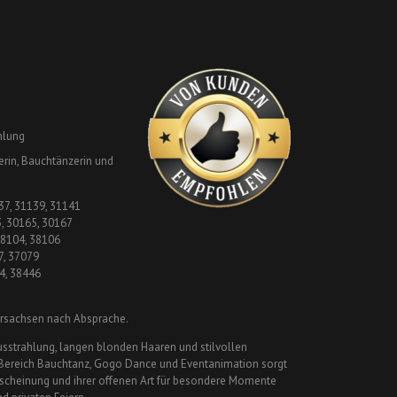
hlung
rin, Bauchtänzerin und
37, 31139, 31141
, 30165, 30167
38104, 38106
7, 37079
4, 38446
ersachsen nach Absprache.
usstrahlung, langen blonden Haaren und stilvollen
Bereich Bauchtanz, Gogo Dance und Eventanimation sorgt
Erscheinung und ihrer offenen Art für besondere Momente