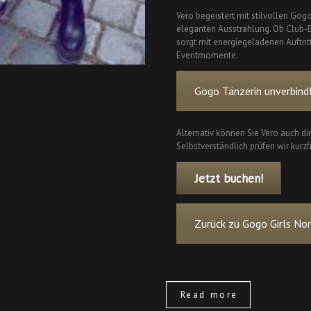
Vero begeistert mit stilvollen G
eleganten Ausstrahlung. Ob Club-Ev
sorgt mit energiegeladenen Auftri
Eventmomente.
Gogo Tänzerin unverbindl
Alternativ können Sie Vero auch di
Selbstverständlich prüfen wir kurzfr
Jetzt buchen!
Zurück zu Gogo Girls No
Read more