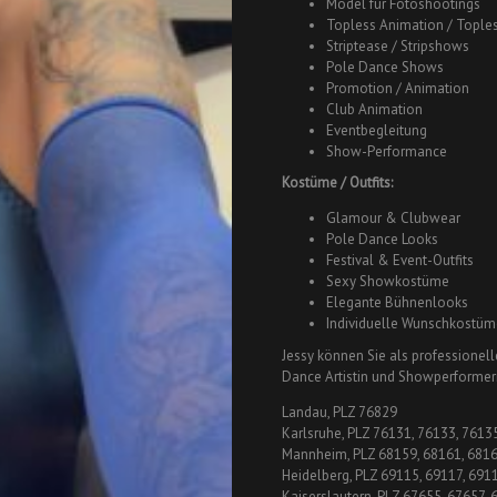
Model für Fotoshootings
Topless Animation / Tople
Striptease / Stripshows
Pole Dance Shows
Promotion / Animation
Club Animation
Eventbegleitung
Show-Performance
Kostüme / Outfits:
Glamour & Clubwear
Pole Dance Looks
Festival & Event-Outfits
Sexy Showkostüme
Elegante Bühnenlooks
Individuelle Wunschkostüm
Jessy können Sie als professionel
Dance Artistin und Showperformeri
Landau, PLZ 76829
Karlsruhe, PLZ 76131, 76133, 7613
Mannheim, PLZ 68159, 68161, 6816
Heidelberg, PLZ 69115, 69117, 691
Kaiserslautern, PLZ 67655, 67657,