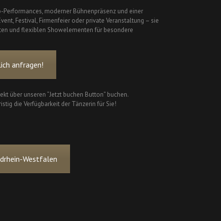
ogo-Performances, moderner Bühnenpräsenz und einer
ent, Festival, Firmenfeier oder private Veranstaltung – sie
tten und flexiblen Showelementen für besondere
ich anfragen!
rekt über unseren “Jetzt buchen Button” buchen.
istig die Verfügbarkeit der Tänzerin für Sie!
rdrhein-Westfalen