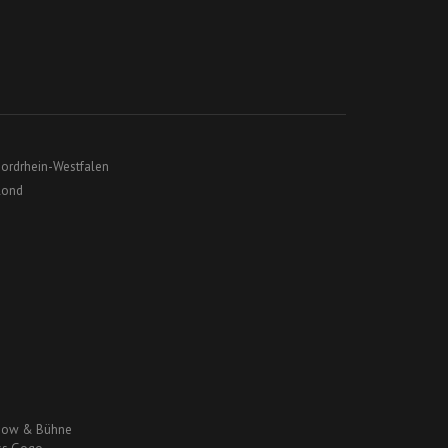
Nordrhein-Westfalen
lond
zshow & Bühne