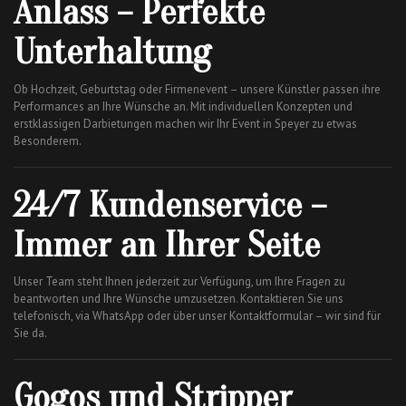
Anlass – Perfekte
Unterhaltung
Ob Hochzeit, Geburtstag oder Firmenevent – unsere Künstler passen ihre
Performances an Ihre Wünsche an. Mit individuellen Konzepten und
erstklassigen Darbietungen machen wir Ihr Event in Speyer zu etwas
Besonderem.
24/7 Kundenservice –
Immer an Ihrer Seite
Unser Team steht Ihnen jederzeit zur Verfügung, um Ihre Fragen zu
beantworten und Ihre Wünsche umzusetzen. Kontaktieren Sie uns
telefonisch, via WhatsApp oder über unser Kontaktformular – wir sind für
Sie da.
Gogos und Stripper