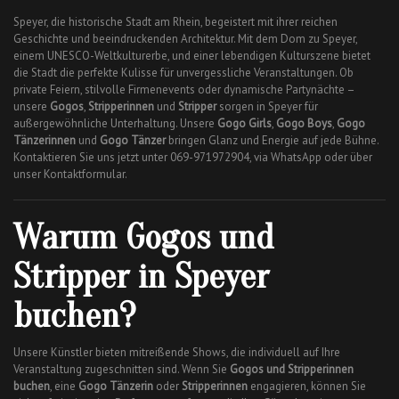
Speyer, die historische Stadt am Rhein, begeistert mit ihrer reichen
Geschichte und beeindruckenden Architektur. Mit dem Dom zu Speyer,
einem UNESCO-Weltkulturerbe, und einer lebendigen Kulturszene bietet
die Stadt die perfekte Kulisse für unvergessliche Veranstaltungen. Ob
private Feiern, stilvolle Firmenevents oder dynamische Partynächte –
unsere
Gogos
,
Stripperinnen
und
Stripper
sorgen in Speyer für
außergewöhnliche Unterhaltung. Unsere
Gogo Girls
,
Gogo Boys
,
Gogo
Tänzerinnen
und
Gogo Tänzer
bringen Glanz und Energie auf jede Bühne.
Kontaktieren Sie uns jetzt unter 069-971972904, via WhatsApp oder über
unser Kontaktformular.
Warum Gogos und
Stripper in Speyer
buchen?
Unsere Künstler bieten mitreißende Shows, die individuell auf Ihre
Veranstaltung zugeschnitten sind. Wenn Sie
Gogos und Stripperinnen
buchen
, eine
Gogo Tänzerin
oder
Stripperinnen
engagieren, können Sie