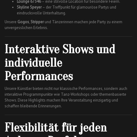
Lounge 67346
– eine stilvolle Location für besondere Feiern.
Skyline Speyer
– der Treffpunkt für glamouröse Partys und
eindrucksvolle Unterhaltung.
Unsere
Gogos
,
Stripper
und Tänzerinnen machen jede Party zu einem
unvergesslichen Erlebnis.
Interaktive Shows und
individuelle
Performances
Unsere Künstler bieten nicht nur klassische Performances, sondern auch
interaktive Programmpunkte wie Tanz-Workshops oder themenbasierte
Shows. Diese Highlights machen Ihre Veranstaltung einzigartig und
schaffen bleibende Erinnerungen.
Flexibilität für jeden