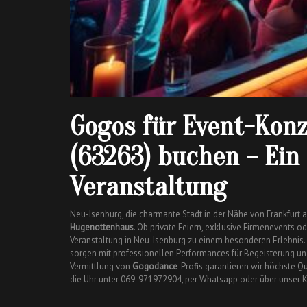
Gogos für Event-Konz
(63263) buchen – Ein 
Veranstaltung
Neu-Isenburg, die charmante Stadt in der Nähe von Frankfurt a
Hugenottenhaus
. Ob private Feiern, exklusive Firmenevents
Veranstaltung in Neu-Isenburg zu einem besonderen Erlebnis
sorgen mit professionellen Performances für Begeisterung un
Vermittlung von
Gogodance
-Profis garantieren wir höchste Q
die Uhr unter 069-971972904, per Whatsapp oder über unser K