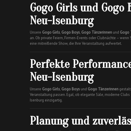
Gogo Girls und Gogo B
Neu-Isenburg
Unsere
Gogo Girls
,
Gogo Boys
,
Gogo Tänzerinnen
und
Gogo 
an. Ob private Feiern, Firmen-Events oder Clubnächte – wenn 
eine mitreißende Show, die Ihre Veranstaltung aufwertet.
Perfekte Performance
Neu-Isenburg
Unsere
Gogo Girls
,
Gogo Boys
und
Gogo Tänzerinnen
gestalte
Veranstaltung passen. Egal, ob elegante Säle, moderne Clubs
Isenburg einzigartig.
Planung und zuverlä