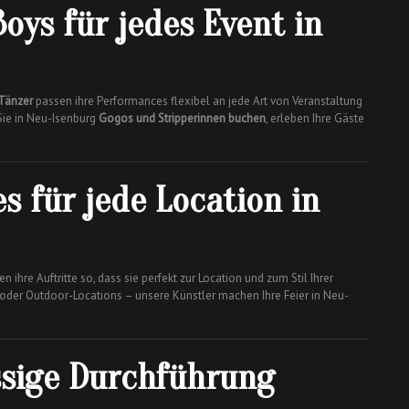
oys für jedes Event in
Tänzer
passen ihre Performances flexibel an jede Art von Veranstaltung
Sie in Neu-Isenburg
Gogos und Stripperinnen buchen
, erleben Ihre Gäste
s für jede Location in
n ihre Auftritte so, dass sie perfekt zur Location und zum Stil Ihrer
 oder Outdoor-Locations – unsere Künstler machen Ihre Feier in Neu-
ssige Durchführung