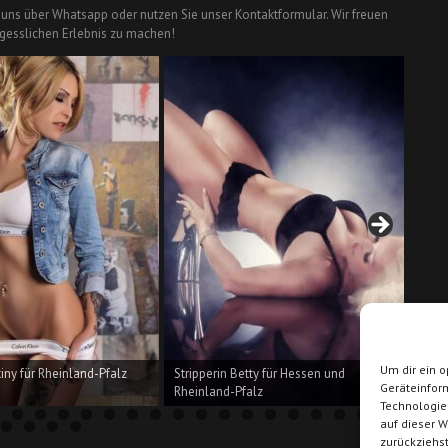
e uns über Whatsapp oder nutzen Sie unser Kontaktformular. Wir freuen
rgesslichen Erlebnis zu machen!
Um dir ein o
tiny für Rheinland-Pfalz
Stripperin Betty für Hessen und
Str
Geräteinfor
Rheinland-Pfalz
Rhe
Technologie
auf dieser W
zurückziehs