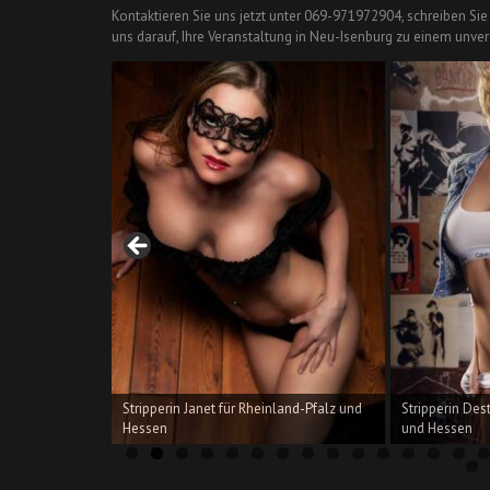
Kontaktieren Sie uns jetzt unter 069-971972904, schreiben Si
uns darauf, Ihre Veranstaltung in Neu-Isenburg zu einem unve
en und
Stripperin Janet für Rheinland-Pfalz und
Stripperin Des
Hessen
und Hessen