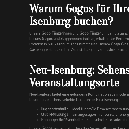
Warum Gogos für Ihre
Isenburg buchen?
Unsere
Gogo Tänzerinnen
und
Gogo Tänzer
bringen Eleganz,
bei uns
Gogos und Stripperinnen buchen
, erhalten Sie Perfor
Location in Neu-Isenburg abgestimmt sind. Unsere
Gogo Girls
Gäste begeistert und Ihre Veranstaltung unvergesslich macht.
Neu-Isenburg: Sehen
Veranstaltungsorte
Neu-Isenburg bietet eine gelungene Kombination aus moderner
besonders machen. Beliebte Locations in Neu-Isenburg sind:
Hugenottenhalle
– ideal für große Firmenveranstaltu
Club FFM Lounge
– ein angesagter Treffpunkt für ene
Isenburger Hof Eventhalle
– eine stilvolle Location für
Unsere
Gogos
sorgen dafür, dass Ihre Veranstaltung in diesen 