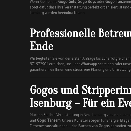
Wenn Sie bei uns
Gogo Girls
,
Gogo Boys
oder
Gogo Tänzerin
sorgt dafür, dass Ihre Veranstaltung perfekt organisiert ist un
Isenburg werden beeindruckt sein.
Professionelle Betre
Ende
Wir begleiten Sie von der ersten Anfrage bis zur erfolgreichen
971972904 erreichen, uns über Whatsapp schreiben oder unse
garantieren wir Ihnen eine stressfreie Planung und Umsetzung
Gogos und Stripperin
Isenburg – Für ein Ev
Machen Sie Ihre Veranstaltung in Neu-Isenburg zu einem beso
und
Gogo Tänzern
. Unsere Künstler sorgen für Energie, Elega
Firmenveranstaltungen – das
Buchen von Gogos
garantiert z