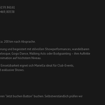
86159, 86161
0469, 80538
 ca. 200 km nach Absprache.
ahrung und begeistert mit stilvollen Showperformances, wandelbaren
esque, Gogo Dance, Walking Acts oder Bodypainting – ihre Auftritte
animation auf höchstem Niveau.
insetzbarkeit eignet sich Mariella ideal für Club-Events,
nd exklusive Shows.
eren “Jetzt buchen Button” buchen. Selbstverständlich prüfen wir