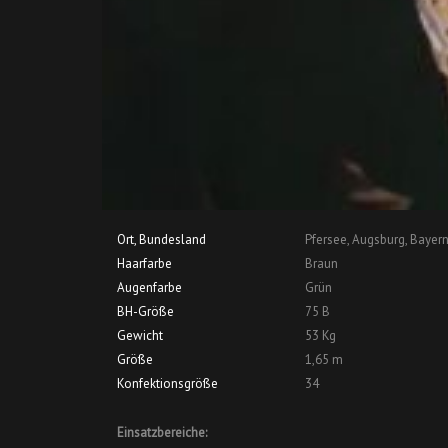
Ort, Bundesland
Pfersee, Augsburg, Bayer
Haarfarbe
Braun
Augenfarbe
Grün
BH-Größe
75 B
Gewicht
53 Kg
Größe
1,65 m
Konfektionsgröße
34
Einsatzbereiche: