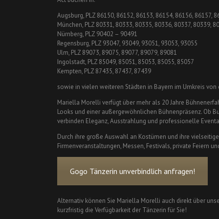
Augsburg, PLZ 86150, 86152, 86153, 86154, 86156, 86157, 
München, PLZ 80331, 80333, 80335, 80336, 80337, 80339, 8
Nürnberg, PLZ 90402 – 90491
Regensburg, PLZ 93047, 93049, 93051, 93053, 93055
Ulm, PLZ 89073, 89075, 89077, 89079, 89081
Ingolstadt, PLZ 85049, 85051, 85053, 85055, 85057
Kempten, PLZ 87435, 87437, 87439
sowie in vielen weiteren Städten in Bayern im Umkreis von
Mariella Morelli verfügt über mehr als 20 Jahre Bühnenerf
Looks und einer außergewöhnlichen Bühnenpräsenz. Ob Burl
verbinden Eleganz, Ausstrahlung und professionelle Event
Durch ihre große Auswahl an Kostümen und ihre vielseitige E
Firmenveranstaltungen, Messen, Festivals, private Feiern u
Gogo Tänzerin unverbindlich anfragen!
Alternativ können Sie Mariella Morelli auch direkt über uns
kurzfristig die Verfügbarkeit der Tänzerin für Sie!