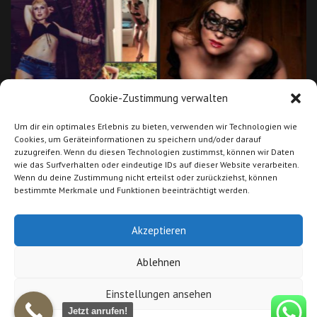
Cookie-Zustimmung verwalten
Um dir ein optimales Erlebnis zu bieten, verwenden wir Technologien wie
Cookies, um Geräteinformationen zu speichern und/oder darauf
zuzugreifen. Wenn du diesen Technologien zustimmst, können wir Daten
wie das Surfverhalten oder eindeutige IDs auf dieser Website verarbeiten.
Stripperin Janet für Bayern und
Wenn du deine Zustimmung nicht erteilst oder zurückziehst, können
Stripperin & Erotik Shows Coleni
Baden-Württemberg
bestimmte Merkmale und Funktionen beeinträchtigt werden.
Akzeptieren
Ablehnen
Einstellungen ansehen
AGB
|
Impressum
|
Datenschutz
|
Cookie Richtlinie (EU)
|
Suche Models
nach Gebieten
|
FAQ
|
PARTNER
© 2019 Stripperinnen-buchen.de. All rights
Jetzt anrufen!