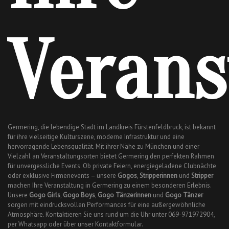
Verans
Germering, die lebendige Stadt im Landkreis Fürstenfeldbruck, ist bekannt
für ihre vielseitige Kulturszene, moderne Infrastruktur und eine
hervorragende Lebensqualität. Mit ihrer Nähe zu München und einer
Vielzahl an Veranstaltungsorten bietet Germering den perfekten Rahmen
für unvergessliche Events. Ob private Feiern, energiegeladene Clubnächte
oder exklusive Firmenevents – unsere
Gogos
,
Stripperinnen
und
Stripper
machen Ihre Veranstaltung in Germering zu einem besonderen Erlebnis.
Unsere
Gogo Girls
,
Gogo Boys
,
Gogo Tänzerinnen
und
Gogo Tänzer
sorgen mit eindrucksvollen Performances für eine außergewöhnliche
Atmosphäre. Kontaktieren Sie uns rund um die Uhr unter 069-971972904,
per Whatsapp oder über unser Kontaktformular.