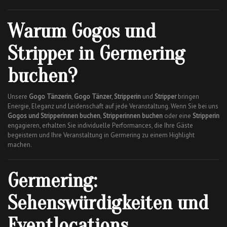
Warum Gogos und
Stripper in Germering
buchen?
Unsere
Gogo Tänzerin
,
Gogo Tänzer
,
Stripperin
und
Stripper
bringen
Energie, Eleganz und Leidenschaft auf jede Veranstaltung. Wenn Sie bei uns
Gogos und Stripperinnen buchen
,
Stripperinnen buchen
oder eine
Stripperin
engagieren, erhalten Sie individuelle Performances, die Ihre Gäste
begeistern und Ihre Veranstaltung in Germering zu einem Highlight
machen.
Germering:
Sehenswürdigkeiten und
Eventlocations