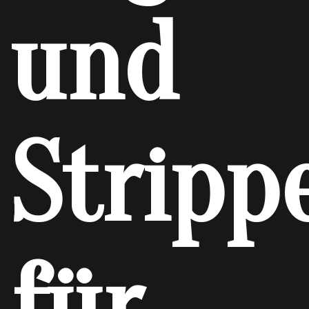
und
Stripp
für