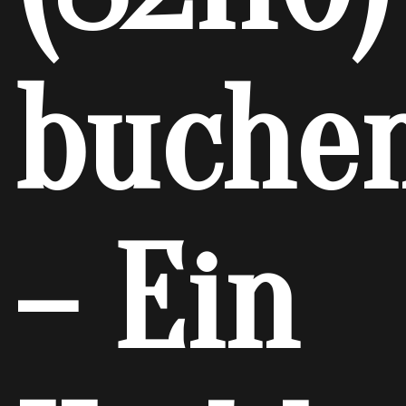
buche
– Ein