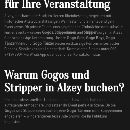
für Ihre Veranstaltung
Alzey, die charmante Stadt im Herzen Rheinhessens, begeistert mit
historischer Altstadt, erstklassigen Weinfesten und einer lebendigen
Eventszene. Ob private Feiern, energiegeladene Clubnächte oder stilvolle
Firmenevents – unsere
Gogos
,
Stripperinnen
und
Stripper
sorgen in Alzey
für hochklassige Unterhaltung. Unsere
Gogo Girls
,
Gogo Boys
,
Gogo
Tänzerinnen
und
Gogo Tänzer
bieten erstklassige Performances voller
Eleganz, Sinnlichkeit und Leidenschaft. Kontaktieren Sie uns unter 069-
971972904, via WhatsApp oder über unser Kontaktformular.
Warum Gogos und
Stripper in Alzey buchen?
Unsere professionellen Tänzerinnen und Tänzer erschaffen eine
aufregende Atmosphäre und setzen Ihr Event perfekt in Szene. Ob Sie
Gogos und Stripperinnen buchen
, eine
Gogo Tänzerin
oder
Stripperinnen
engagieren – wir garantieren fesselnde Shows, die Ihr Publikum
begeistern.