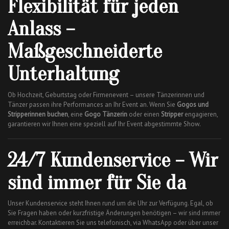
Flexibilität für jeden
Anlass –
Maßgeschneiderte
Unterhaltung
Ob Hochzeit, Geburtstag oder Firmenevent – unsere Tänzerinnen und
Tänzer passen ihre Performances an Ihr Event an. Wenn Sie
Gogos und
Stripperinnen buchen
, eine
Gogo Tänzerin
oder einen
Stripper
engagieren,
garantieren wir Ihnen eine speziell auf Ihr Event abgestimmte Show.
24/7 Kundenservice – Wir
sind immer für Sie da
Unser Kundenservice steht Ihnen rund um die Uhr zur Verfügung. Egal, ob
Sie Fragen haben oder kurzfristige Änderungen benötigen – wir sind immer
erreichbar. Kontaktieren Sie uns telefonisch, via WhatsApp oder über unser