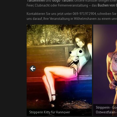
Tänzerinnen
und
Gogo Tänzern
. Unsere Künstler bringen Ene
Feier, Clubnacht oder Firmenveranstaltung – das
Buchen von 
Kontaktieren Sie uns jetzt unter 069-971972904, schreiben Si
uns darauf, Ihre Veranstaltung in Wilhelmshaven zu einem un
anda für
Stripperin - Gog
Stripperin Kitty für Hannover
Ostwestfalen-L