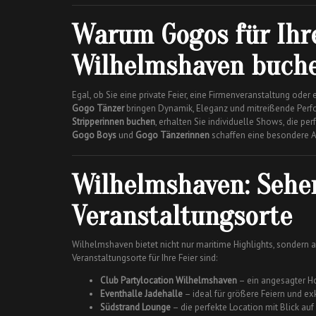
Warum Gogos für Ihre
Wilhelmshaven buch
Egal, ob Sie eine private Feier, eine Firmenveranstaltung od
Gogo Tänzer
bringen Dynamik, Eleganz und mitreißende Perfo
Stripperinnen buchen
, erhalten Sie individuelle Shows, die p
Gogo Boys
und
Gogo Tänzerinnen
schaffen eine besondere At
Wilhelmshaven: Sehe
Veranstaltungsorte
Wilhelmshaven bietet nicht nur maritime Highlights, sondern a
Veranstaltungsorte für Ihre Feier sind:
Club Partylocation Wilhelmshaven
– ein angesagter Ho
Eventhalle Jadehalle
– ideal für größere Feiern und ex
Südstrand Lounge
– die perfekte Location mit Blick au