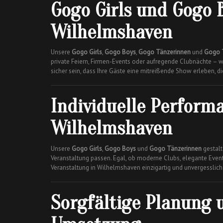
Gogo Girls und Gogo B
Wilhelmshaven
Unsere
Gogo Girls
,
Gogo Boys
,
Gogo Tänzerinnen
und
Gogo 
private Feiern, Firmen-Events oder aufregende Clubnächte –
sicher sein, dass Ihre Gäste eine mitreißende Show erleben, di
Individuelle Performa
Wilhelmshaven
Unsere
Gogo Girls
,
Gogo Boys
und
Gogo Tänzerinnen
gestalte
Veranstaltung passen. Egal, ob moderne Clubs, elegante Eve
Veranstaltung in Wilhelmshaven einzigartig und unvergesslich
Sorgfältige Planung 