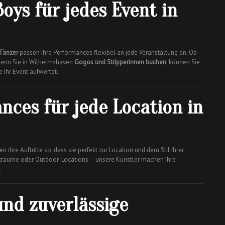
oys für jedes Event in
Tänzer
passen ihre Performances flexibel an jede Veranstaltung an. Ob
 wenn Sie in Wilhelmshaven
Gogos und Stripperinnen buchen
, können Sie
e Ihr Event aufwertet.
nces für jede Location in
n ihre Auftritte so, dass sie perfekt zur Location und dem Stil Ihrer
nträume oder Outdoor-Locations – unsere Künstler machen Ihre
.
und zuverlässige