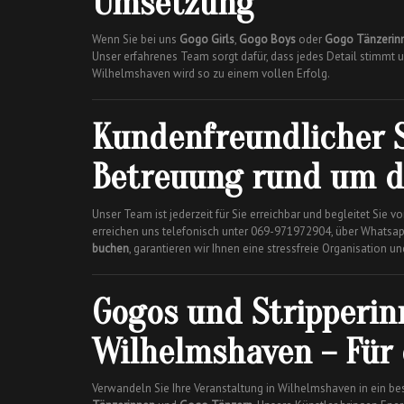
Umsetzung
Wenn Sie bei uns
Gogo Girls
,
Gogo Boys
oder
Gogo Tänzerin
Unser erfahrenes Team sorgt dafür, dass jedes Detail stimmt u
Wilhelmshaven wird so zu einem vollen Erfolg.
Kundenfreundlicher S
Betreuung rund um d
Unser Team ist jederzeit für Sie erreichbar und begleitet Sie v
erreichen uns telefonisch unter 069-971972904, über Whatsa
buchen
, garantieren wir Ihnen eine stressfreie Organisation 
Gogos und Stripperin
Wilhelmshaven – Für 
Verwandeln Sie Ihre Veranstaltung in Wilhelmshaven in ein b