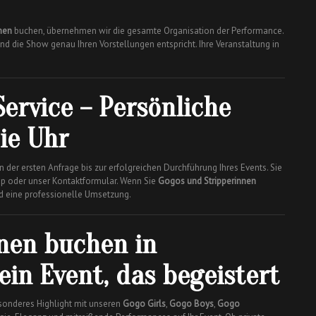
nen
buchen, übernehmen wir die gesamte Organisation der Performance.
nd die Show genau Ihren Vorstellungen entspricht. Ihre Veranstaltung in
ervice – Persönliche
ie Uhr
on der ersten Anfrage bis zur erfolgreichen Durchführung Ihres Events. Sie
pp oder unser Kontaktformular. Wenn Sie
Gogos und Stripperinnen
und eine professionelle Umsetzung.
nen buchen in
ein Event, das begeistert
esonderes Highlight mit unseren
Gogo Girls
,
Gogo Boys
,
Gogo