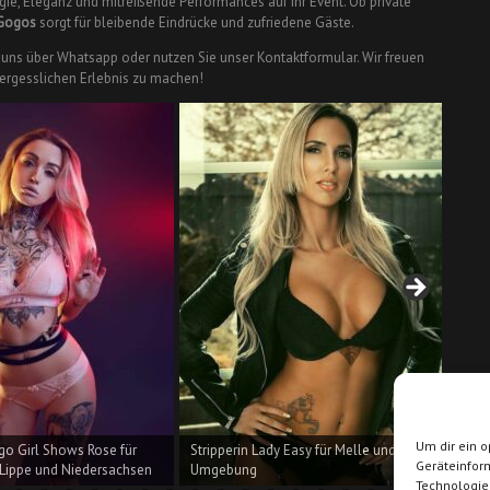
rgie, Eleganz und mitreißende Performances auf Ihr Event. Ob private
Gogos
sorgt für bleibende Eindrücke und zufriedene Gäste.
e uns über Whatsapp oder nutzen Sie unser Kontaktformular. Wir freuen
vergesslichen Erlebnis zu machen!
Um dir ein o
o Girl Shows Rose für
Stripperin Lady Easy für Melle und
Strip
Geräteinfor
ippe und Niedersachsen
Umgebung
Umg
Technologie