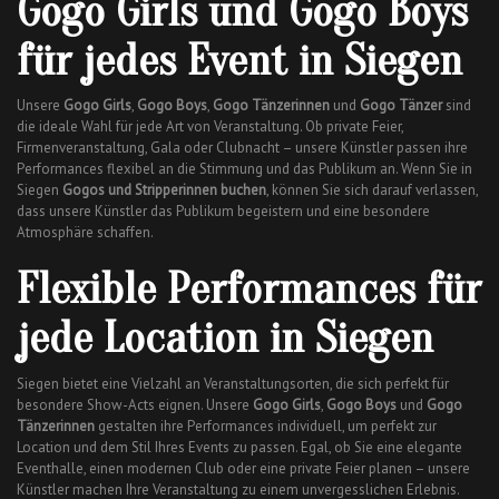
Gogo Girls und Gogo Boys
für jedes Event in Siegen
Unsere
Gogo Girls
,
Gogo Boys
,
Gogo Tänzerinnen
und
Gogo Tänzer
sind
die ideale Wahl für jede Art von Veranstaltung. Ob private Feier,
Firmenveranstaltung, Gala oder Clubnacht – unsere Künstler passen ihre
Performances flexibel an die Stimmung und das Publikum an. Wenn Sie in
Siegen
Gogos und Stripperinnen buchen
, können Sie sich darauf verlassen,
dass unsere Künstler das Publikum begeistern und eine besondere
Atmosphäre schaffen.
Flexible Performances für
jede Location in Siegen
Siegen bietet eine Vielzahl an Veranstaltungsorten, die sich perfekt für
besondere Show-Acts eignen. Unsere
Gogo Girls
,
Gogo Boys
und
Gogo
Tänzerinnen
gestalten ihre Performances individuell, um perfekt zur
Location und dem Stil Ihres Events zu passen. Egal, ob Sie eine elegante
Eventhalle, einen modernen Club oder eine private Feier planen – unsere
Künstler machen Ihre Veranstaltung zu einem unvergesslichen Erlebnis.