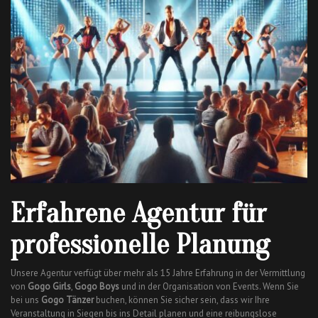
Erfahrene Agentur für
professionelle Planung
Unsere Agentur verfügt über mehr als 15 Jahre Erfahrung in der Vermittlung
von
Gogo Girls
,
Gogo Boys
und in der Organisation von Events. Wenn Sie
bei uns
Gogo Tänzer
buchen, können Sie sicher sein, dass wir Ihre
Veranstaltung in Siegen bis ins Detail planen und eine reibungslose