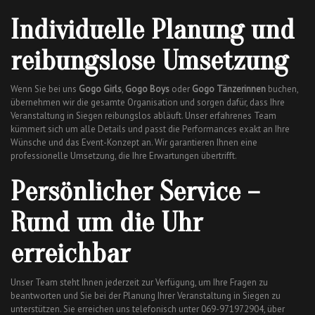
Individuelle Planung und
reibungslose Umsetzung
Wenn Sie bei uns
Gogo Girls
,
Gogo Boys
oder
Gogo Tänzerinnen
buchen,
übernehmen wir die gesamte Organisation und sorgen dafür, dass Ihre
Veranstaltung in Siegen reibungslos abläuft. Unser erfahrenes Team
kümmert sich um alle Details und passt die Performances exakt an Ihre
Wünsche und das Event-Konzept an. Wir garantieren Ihnen eine
professionelle Umsetzung, die Ihre Erwartungen übertrifft.
Persönlicher Service –
Rund um die Uhr
erreichbar
Unser Team steht Ihnen jederzeit zur Verfügung, um Ihre Fragen zu
beantworten und Sie bei der Planung Ihrer Veranstaltung in Siegen zu
unterstützen. Sie erreichen uns telefonisch unter 069-971972904, über