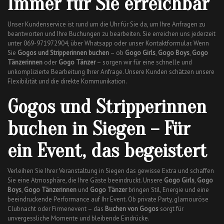
Immer für Sie erreichbar
Unser Kundenservice ist rund um die Uhr für Sie da, um Ihre Anfragen zu
beantworten und Ihre Buchungen zu bearbeiten. Sie erreichen uns jederzeit
unter 069-971972904, über Whatsapp oder unser Kontaktformular. Wenn
Sie
Gogos und Stripperinnen buchen
– ob
Gogo Girls
,
Gogo Boys
,
Gogo
Tänzerinnen
oder
Gogo Tänzer
– sorgen wir für eine schnelle und
unkomplizierte Bearbeitung Ihrer Anfrage. Unsere Kunden schätzen unsere
Flexibilität und die direkte Kommunikation.
Gogos und Stripperinnen
buchen in Siegen – Für
ein Event, das begeistert
Verleihen Sie Ihrer Veranstaltung in Siegen das gewisse Extra und schaffen
Sie eine Atmosphäre, die Ihre Gäste beeindruckt. Unsere
Gogo Girls
,
Gogo
Boys
,
Gogo Tänzerinnen
und
Gogo Tänzer
bringen Stil, Energie und eine
beeindruckende Performance auf Ihr Event. Ob private Party, glamouröse
Clubnacht oder Firmenevent – das
Buchen von Gogos
sorgt für
unvergessliche Momente und bleibende Eindrücke.