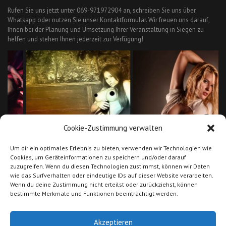
Rufen Sie uns jetzt unter 069-971972904 an, schreiben Sie uns über
Whatsapp oder nutzen Sie unser Kontaktformular. Wir freuen uns darauf,
Ihnen bei der Planung und Umsetzung Ihrer Veranstaltung in Siegen zu
helfen und stehen Ihnen jederzeit zur Verfügung!
Cookie-Zustimmung verwalten
Um dir ein optimales Erlebnis zu bieten, verwenden wir Technologien wie
Cookies, um Geräteinformationen zu speichern und/oder darauf
zuzugreifen. Wenn du diesen Technologien zustimmst, können wir Daten
wie das Surfverhalten oder eindeutige IDs auf dieser Website verarbeiten.
Stripperin Kitty für Bielefeld in
Stripperin und Erotik Künstlerin
Wenn du deine Zustimmung nicht erteilst oder zurückziehst, können
NRW!
Leony für Köln
bestimmte Merkmale und Funktionen beeinträchtigt werden.
Akzeptieren