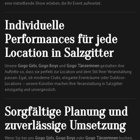
eine mitreißende Show erleben, die Ihr Event aufwertet.
Individuelle
Performances für jede
Location in Salzgitter
Unsere
Gogo Girls
,
Gogo Boys
und
Gogo Tänzerinnen
gestalten ihre
Auftritte so, dass sie perfekt zur Location und dem Stil Ihrer Veranstaltung
passen. Egal, ob moderne Clubs, elegante Eventräume oder Outdoor-
Locations – unsere Künstler machen Ihre Veranstaltung in Salzgitter
einzigartig und unvergesslich.
Sorgfältige Planung und
zuverlässige Umsetzung
Wenn Sie bei uns
Gogo Girls
,
Gogo Boys
oder
Gogo Tänzerinnen
buchen,