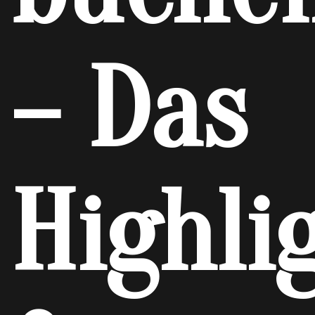
– Das
Highli