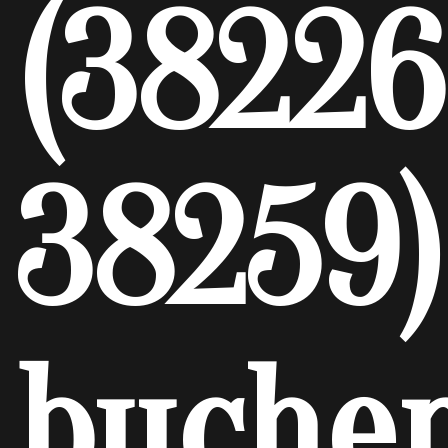
(38226
38259)
buche