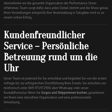
übernehmen wir die gesamte Organisation der Performance. Unser
erfahrenes Team sorgt dafür, dass jedes Detail stimmt und die Show genau
Ihren Vorstellungen entspricht. Ihre Veranstaltung in Salzgitter wird so zu
einem vollen Erfolg.
Kundenfreundlicher
Service – Persönliche
Betreuung rund um die
Uhr
Unser Team ist jederzeit für Sie erreichbar und begleitet Sie von der ersten
Anfrage bis zur erfolgreichen Durchführung Ihres Events. Sie erreichen uns
telefonisch unter 069-971972904, über Whatsapp oder unser
Kontaktformular. Wenn Sie
Gogos und Stripperinnen buchen
, garantieren
wir Ihnen eine stressfreie Organisation und eine professionelle
Umsetzung.