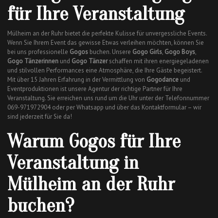
für Ihre Veranstaltung
Mülheim an der Ruhr bietet die perfekte Kulisse für unvergessliche Events.
Wenn Sie Ihrem Event das gewisse Etwas verleihen möchten, können Sie
bei uns professionelle
Gogos
buchen. Unsere
Gogo Girls
,
Gogo Boys
,
Gogo Tänzerinnen
und
Gogo Tänzer
schaffen mit ihren energiegeladenen
und stilvollen Performances eine Atmosphäre, die Ihre Gäste begeistert.
Mit über 15 Jahren Erfahrung in der Vermittlung von
Gogodance
und
Eventproduktionen ist unsere Agentur der richtige Partner für Ihre
Veranstaltung. Sie erreichen uns rund um die Uhr unter der Telefonnummer
069-971972904 oder per Whatsapp und über das Kontaktformular – wir
sind jederzeit für Sie da!
Warum Gogos für Ihre
Veranstaltung in
Mülheim an der Ruhr
buchen?