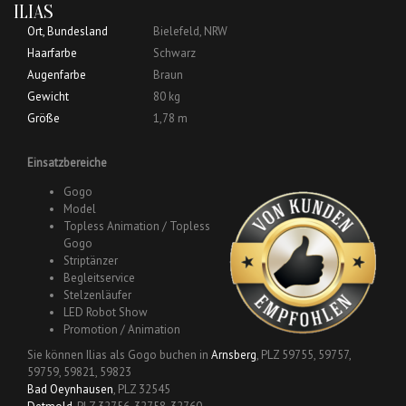
ILIAS
Ort, Bundesland
Bielefeld, NRW
Haarfarbe
Schwarz
Augenfarbe
Braun
Gewicht
80 kg
Größe
1,78 m
Einsatzbereiche
Gogo
Model
Topless Animation / Topless
Gogo
Striptänzer
Begleitservice
Stelzenläufer
LED Robot Show
Promotion / Animation
Sie können Ilias als Gogo buchen in
Arnsberg
, PLZ 59755, 59757,
59759, 59821, 59823
Bad Oeynhausen
, PLZ 32545