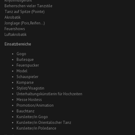
Rhythmusgefühl
Beherrschen vieler Tanzstile
Tanz auf Spitze (Pointe)
Akrobatik
Jonglage (Pois,Reifen…)
Feuershows
Luftakrobatik
Einsatzbereiche
Gogo
Burlesque
Feuerspucker
Model
Schauspieler
Komparse
Stylist/Visagistin
Unterhaltungskünstlerin für Hochzeiten
Messe Hostess
Promotion/Animation
Bauchtanz
Kursleiter/in Gogo
Kursleiter/in Orientalischer Tanz
Kursleiter/in Poledance