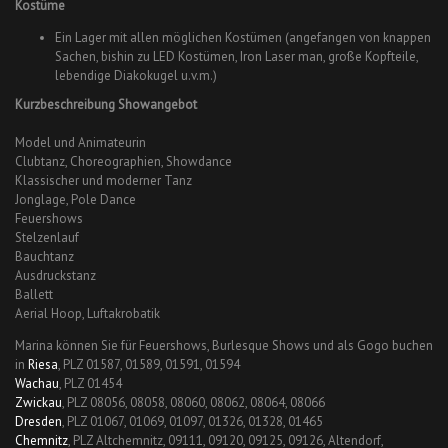
Kostüme
Ein Lager mit allen möglichen Kostümen (angefangen von knappen
Sachen, bishin zu LED Kostümen, Iron Laser man, große Kopfteile,
lebendige Diakokugel u.v.m.)
Kurzbeschreibung Showangebot
Model und Animateurin
Clubtanz, Choreographien, Showdance
Klassischer und moderner Tanz
Jonglage, Pole Dance
Feuershows
Stelzenlauf
Bauchtanz
Ausdruckstanz
Ballett
Aerial Hoop, Luftakrobatik
Marina können Sie für Feuershows, Burlesque Shows und als Gogo buchen
in
Riesa
, PLZ 01587, 01589, 01591, 01594
Wachau
, PLZ 01454
Zwickau
, PLZ 08056, 08058, 08060, 08062, 08064, 08066
Dresden
, PLZ 01067, 01069, 01097, 01326, 01328, 01465
Chemnitz
, PLZ Altchemnitz, 09111, 09120, 09125, 09126, Altendorf,