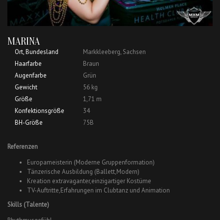
MARINA
Ort, Bundesland
Markkleeberg, Sachsen
Haarfarbe
Braun
Augenfarbe
Grün
Gewicht
56 kg
Größe
1,71 m
Konfektionsgröße
34
BH-Größe
75B
Referenzen
Europameisterin (Moderne Gruppenformation)
Tänzerische Ausbildung (Ballett,Modern)
Kreation extravaganter,einzigartiger Kostüme
TV-Auftritte,Erfahrungen im Clubtanz und Animation
Skills (Talente)