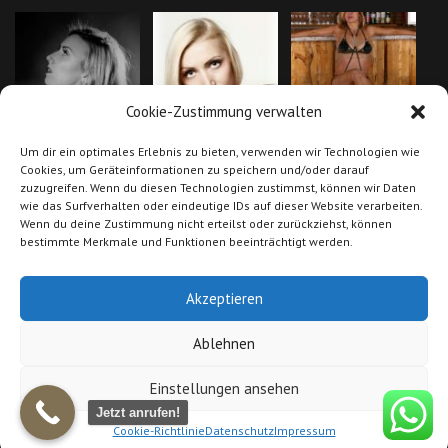
Cookie-Zustimmung verwalten
Um dir ein optimales Erlebnis zu bieten, verwenden wir Technologien wie
Cookies, um Geräteinformationen zu speichern und/oder darauf
zuzugreifen. Wenn du diesen Technologien zustimmst, können wir Daten
wie das Surfverhalten oder eindeutige IDs auf dieser Website verarbeiten.
Wenn du deine Zustimmung nicht erteilst oder zurückziehst, können
bestimmte Merkmale und Funktionen beeinträchtigt werden.
Akzeptieren
Ablehnen
Einstellungen ansehen
AGB
|
Impressum
|
Datenschutz
|
Cookie Richtlinie (EU)
|
Suche Models
nach Gebieten
|
FAQ
|
PARTNER
© 2019 Stripperinnen-buchen.de. All rights
Jetzt anrufen!
reserved.
Cookie-Richtlinie
Datenschutz
Impressum