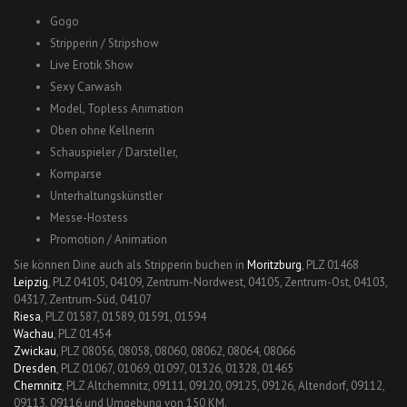
Gogo
Stripperin / Stripshow
Live Erotik Show
Sexy Carwash
Model, Topless Animation
Oben ohne Kellnerin
Schauspieler / Darsteller,
Komparse
Unterhaltungskünstler
Messe-Hostess
Promotion / Animation
Sie können Dine auch als Stripperin buchen in
Moritzburg
, PLZ 01468
Leipzig
, PLZ 04105, 04109, Zentrum-Nordwest, 04105, Zentrum-Ost, 04103,
04317, Zentrum-Süd, 04107
Riesa
, PLZ 01587, 01589, 01591, 01594
Wachau
, PLZ 01454
Zwickau
, PLZ 08056, 08058, 08060, 08062, 08064, 08066
Dresden
, PLZ 01067, 01069, 01097, 01326, 01328, 01465
Chemnitz
, PLZ Altchemnitz, 09111, 09120, 09125, 09126, Altendorf, 09112,
09113, 09116 und Umgebung von 150 KM.