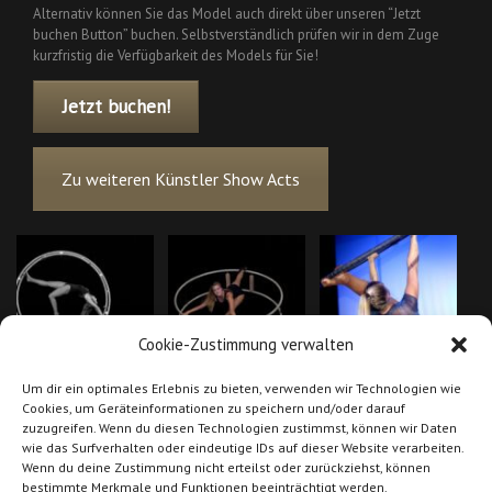
Alternativ können Sie das Model auch direkt über unseren “Jetzt
buchen Button” buchen. Selbstverständlich prüfen wir in dem Zuge
kurzfristig die Verfügbarkeit des Models für Sie!
Jetzt buchen!
Zu weiteren Künstler Show Acts
Cookie-Zustimmung verwalten
Um dir ein optimales Erlebnis zu bieten, verwenden wir Technologien wie
Cookies, um Geräteinformationen zu speichern und/oder darauf
zuzugreifen. Wenn du diesen Technologien zustimmst, können wir Daten
wie das Surfverhalten oder eindeutige IDs auf dieser Website verarbeiten.
Wenn du deine Zustimmung nicht erteilst oder zurückziehst, können
bestimmte Merkmale und Funktionen beeinträchtigt werden.