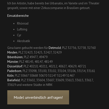
Ich bin Artistin, habe bereits bei Urbanatix, im Variete und im Theater
gespielt, sowie mit einer Zirkuscompanie in Brasilien getourt.
Einsatzbereiche
Rhönrad
Luftring
Cyr
Akrobatik
Gina kann gebucht werden für
Detmold
, PLZ 32756, 32758, 32760
Minden
, PLZ 32423, 32425, 32427, 32429
Ibbenbüren
, PLZ 49477, 49479
Münster
, PLZ 48145, 48147, 48149
Düsseldorf
, PLZ 40210, 40211, 40212, 40627, 40629, 40721
Paderborn
, PLZ 33098, 33100, 33102, 33104, 33106, 33154, 33161
Köln
, PLZ 50667 50668 50670 51147 51149 51467
Bielefeld
, PLZ 33602, 33604, 33607, 33609, 33613, 33615, 33617,
33619 und weitere Städte in NRW.
Model unverbindlich anfragen!