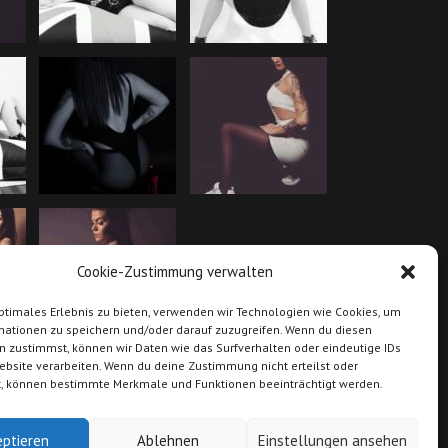
Cookie-Zustimmung verwalten
ptimales Erlebnis zu bieten, verwenden wir Technologien wie Cookies, um
mationen zu speichern und/oder darauf zuzugreifen. Wenn du diesen
n zustimmst, können wir Daten wie das Surfverhalten oder eindeutige IDs
ebsite verarbeiten. Wenn du deine Zustimmung nicht erteilst oder
t, können bestimmte Merkmale und Funktionen beeinträchtigt werden.
eptieren
Ablehnen
Einstellungen ansehen