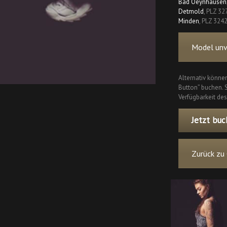
Bad Oeynhausen
Detmold
, PLZ 32
Minden
, PLZ 324
Model unve
Alternativ können
Button” buchen. S
Verfügbarkeit des
Jetzt buc
Zurück zu 