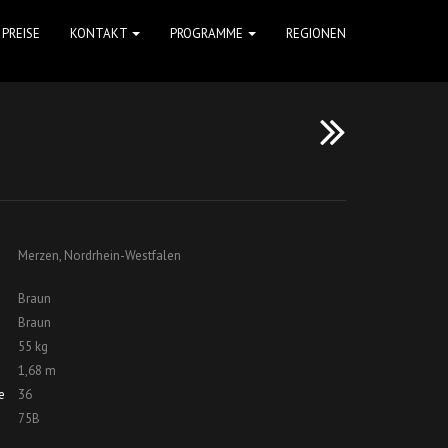
PREISE
KONTAKT
PROGRAMME
REGIONEN
Merzen, Nordrhein-Westfalen
Braun
Braun
55 kg
1,68 m
e
36
75B