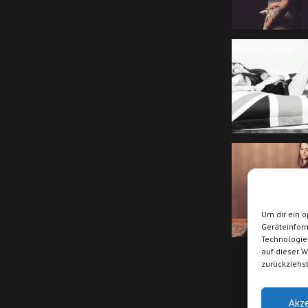
Um dir ein o
Geräteinfor
Technologie
auf dieser W
zurückziehs
Akz