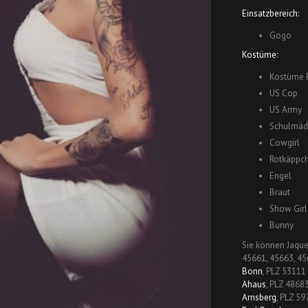
Einsatzbereich:
Gogo
Kostüme:
Kostüme P
US Cop
US Army
Schulmäd
Cowgirl
Rotkäppc
Engel
Braut
Show Girl
Bunny
Sie können Jaque
45661, 45663, 45
Bonn
, PLZ 53111
Ahaus
, PLZ 4868
Arnsberg
, PLZ 59