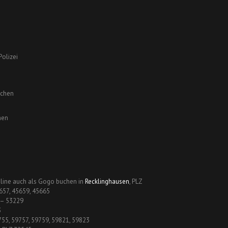
olizei
chen
hen
line auch als Gogo buchen in
Recklinghausen
, PLZ
657, 45659, 45665
 – 53229
3
755, 59757, 59759, 59821, 59823