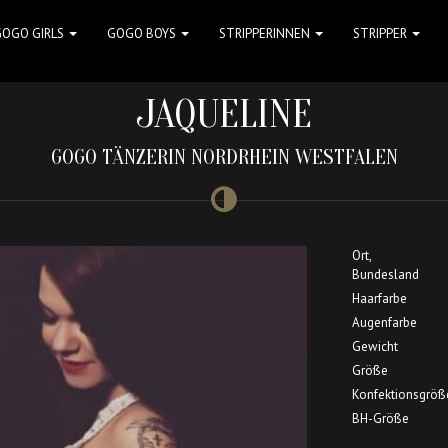
GOGO GIRLS
GOGO BOYS
STRIPPERINNEN
STRIPPER
JAQUELINE
GOGO TÄNZERIN NORDRHEIN WESTFALEN
Ort,
Bundesland
Haarfarbe
Augenfarbe
Gewicht
Größe
Konfektionsgröß
BH-Größe