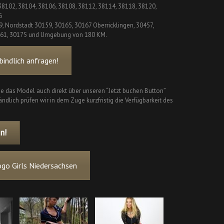
 38102, 38104, 38106, 38108, 38112, 38114, 38118, 38120,
6
9, Nordstadt 30159, 30165, 30167 Oberricklingen, 30457,
161, 30175 und Umgebung von 180 KM.
indlich anfragen!
ie das Model auch direkt über unseren “Jetzt buchen Button”
ndlich prüfen wir in dem Zuge kurzfristig die Verfügbarkeit des
n!
go Girls Niedersachsen