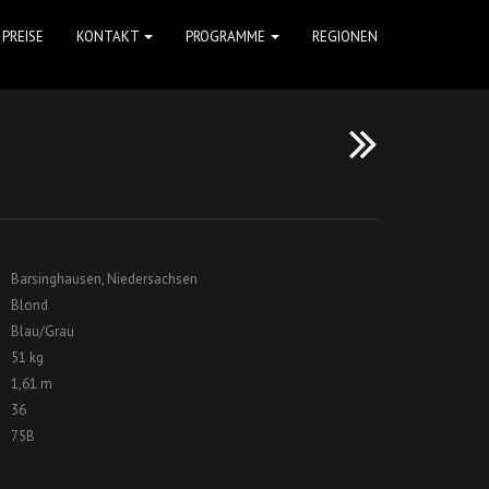
PREISE
KONTAKT
PROGRAMME
REGIONEN
Barsinghausen, Niedersachsen
Blond
Blau/Grau
51 kg
1,61 m
36
75B