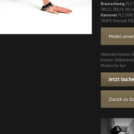
Braunschweig
, PLZ
38122, 38124, 3812
Hannover
, PLZ 3041
30459, Oststadt 30
Model unverb
Alternativ können S
buchen. Selbstverstä
Models für Sie!
Jetzt buche
Zurück zu Go