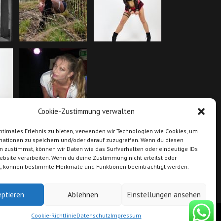
Cookie-Zustimmung verwalten
SANYO DIGITAL
ptimales Erlebnis zu bieten, verwenden wir Technologien wie Cookies, um
CAMERA
mationen zu speichern und/oder darauf zuzugreifen. Wenn du diesen
n zustimmst, können wir Daten wie das Surfverhalten oder eindeutige IDs
ebsite verarbeiten. Wenn du deine Zustimmung nicht erteilst oder
t, können bestimmte Merkmale und Funktionen beeinträchtigt werden.
eptieren
Ablehnen
Einstellungen ansehen
Cookie-Richtlinie
Datenschutz
Impressum
innen-buchen.de. All rights reserved.