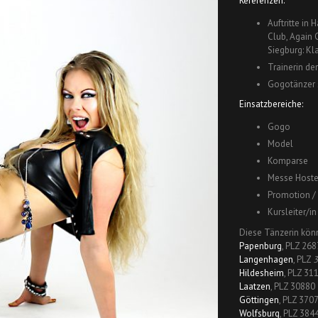
Referenzen:
Auftritte in
Club, Again 
Siegburg: Kl
Trainerin d
Gogotänzer s
Einsatzbereiche:
Gogo
Model
Komparse
Messe Hoste
Promotion /
Kursleiter/i
Diese Tänzerin kön
Papenburg
, PLZ 26
Langenhagen
, PLZ
3
Hildesheim
, PLZ 31
Laatzen
, PLZ 30880
Göttingen
, PLZ 370
Wolfsburg
, PLZ 384