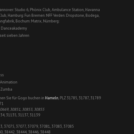
 Hannover: Studio 6, Phönix Club, Ambulance Station, Havanna
Club, Hamburg: Fun Bremen: NFF Verden: Dropstone, Bodega,
angfabrik, Bochum: Matrix, Nürnberg:
er Danceakademy
eit sieben Jahren
ss
 Animation
n Zumba
nen Sie für Gogo buchen in
Hameln
, PLZ 31785, 31787, 31789
871
0669, 30851, 30853, 30855
134, 31135, 31137, 31139
73, 37075, 37077, 37079, 37081, 37083, 37085
40, 38442, 38444, 38446, 38448