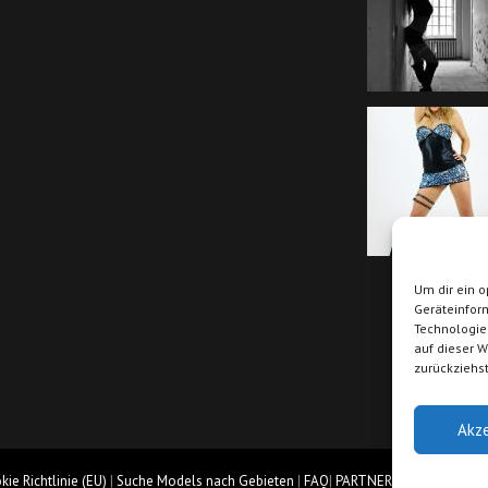
Um dir ein o
Geräteinfor
Technologie
auf dieser W
zurückziehs
Akz
ie Richtlinie (EU)
|
Suche Models nach Gebieten
|
FAQ
|
PARTNER
© 2019 Stripper