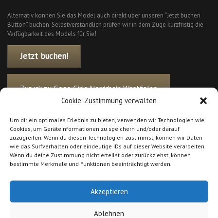
Alternativ können Sie das Model auch direkt über unseren “Jetzt buchen
Button” buchen. Selbstverständlich prüfen wir in dem Zuge kurzfristig die
Verfügbarkeit des Models für Sie!
Jetzt buchen!
Zurück zu Gogo Girls Nordrhein Westfalen
Cookie-Zustimmung verwalten
Um dir ein optimales Erlebnis zu bieten, verwenden wir Technologien wie
Cookies, um Geräteinformationen zu speichern und/oder darauf
zuzugreifen. Wenn du diesen Technologien zustimmst, können wir Daten
wie das Surfverhalten oder eindeutige IDs auf dieser Website verarbeiten.
Wenn du deine Zustimmung nicht erteilst oder zurückziehst, können
bestimmte Merkmale und Funktionen beeinträchtigt werden.
Akzeptieren
Ablehnen