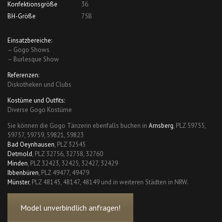
Konfektionsgröße
36
BH-Größe
75B
Einsatzbereiche:
– Gogo Shows
– Burlesque Show
Referenzen:
Diskotheken und Clubs
Kostüme und Outfits:
Diverse Gogo Kostüme
Sie können die Gogo Tänzerin ebenfalls buchen in
Arnsberg
, PLZ 59755,
59757, 59759, 59821, 59823
Bad Oeynhausen
, PLZ 32545
Detmold
, PLZ 32756, 32758, 32760
Minden
, PLZ 32423, 32425, 32427, 32429
Ibbenbüren
, PLZ 49477, 49479
Münster
, PLZ 48145, 48147, 48149 und in weiteren Städten in NRW.
Model unverbindlich anfragen!