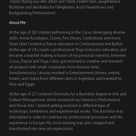
Tolles Styling aus den 20ern und 30ern, Federn fans, ausgefallene
Kostüme und akrobatische Fähigkeiten. Auch Feuershows und
Bodypainting Performance!
About Me:
At the age of 18 I started performing in the Circus developing diverse
skills: Aerial Acrobatics, Clown, Fire Shows, Contortions and more.
Years later I started a Dance education in Contemporary and Ballet.
At the age of 24, I made a professional Yoga Instructor education and
became a teacher making a fusion of my personal interests, between
Circus, Dance and Yoga. I also got involved in creative and research
art projects with small companies from Buenos Aires.
Simultaneously, I always worked in Entertainment (shows, events,
hotels, and clubs) from different cities in Argentina, and traveled to
Peru and Egypt.
At the age of 27, I entered University for a Bachelor degree in Arts and
Culture Management, which increased my interest in Performance
and Visual Arts. I started getting involved in different type of
workshops, exhibitions and experimental works. The Bachelor was
interrupted in order to continue my professional processes and life
experience in Europe. My circus training was also stopped and
transformed into new art expressions.