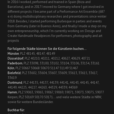
In 2016 I worked, performed and trained in Spain (Ibiza and
Barcelona), and in 2017 I moved to Germany where I got involved in
different projects: I became part of a Performance Art Ensemble (687
e.v) doing multidisciplinary researches and presentations since winter
2018. Besides, I started performing Burlesque in parties and events
from Germany (later in Buenos Aires), and finally I made a step on my
own entrepreneurship, which I´m currently working on: Design and
Create Handmade Headpieces for performers, photography and art
projects
Für folgende Städte können Sie die Künstlerin buchen…
Münster
, PLZ 48145, 48147, 48149
Düsseldorf
, PLZ 40210, 40211, 40212, 40627, 40629, 40721
Paderborn
, PLZ 33098, 33100, 33102, 33104, 33106, 33154, 33161
Köln
, PLZ 50667 50668 50670 51147 51149 51467
Bielefeld
, PLZ 33602, 33604, 33607, 33609, 33613, 33615, 33617,
33619
Dortmund
, PLZ 44135, 44137, 44139, 44141, 44143, 44145, 44147,
44149, 44225, 44227, 44263, 44329, 44339, 44369
Hamm
, PLZ 59063, 59065, 59067, 59069, 59071, 59073, 59075, 59077
Kerpen, PLZ 50169 50170 50171… und viele weitere Städte in NRW,
sowie für weitere Bundesländer.
Buchbar für: