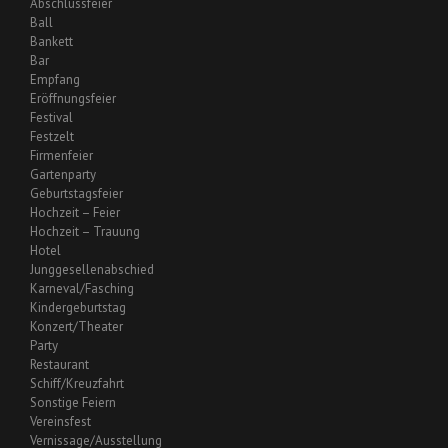
Abschlussfeier
Ball
Bankett
Bar
Empfang
Eröffnungsfeier
Festival
Festzelt
Firmenfeier
Gartenparty
Geburtstagsfeier
Hochzeit – Feier
Hochzeit – Trauung
Hotel
Junggesellenabschied
Karneval/Fasching
Kindergeburtstag
Konzert/Theater
Party
Restaurant
Schiff/Kreuzfahrt
Sonstige Feiern
Vereinsfest
Vernissage/Ausstellung