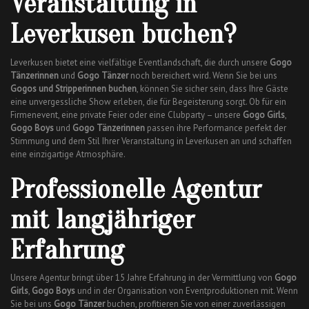
Veranstaltung in
Leverkusen buchen?
Leverkusen bietet eine vielfältige Eventlandschaft, die durch unsere
Gogo
Tänzerinnen
und
Gogo Tänzer
noch bereichert wird. Wenn Sie bei uns
Gogos und Stripperinnen buchen
, können Sie sicher sein, dass Ihre Gäste
eine unvergessliche Show erleben, die für Begeisterung sorgt. Ob für ein
Firmenevent, eine private Feier oder eine Clubparty – unsere
Gogo Girls
,
Gogo Boys
und
Gogo Tänzerinnen
passen ihre Performance perfekt der
Stimmung und dem Stil Ihrer Veranstaltung in Leverkusen an und schaffen
eine einzigartige Atmosphäre.
Professionelle Agentur
mit langjähriger
Erfahrung
Unsere Agentur bringt über 15 Jahre Erfahrung in der Vermittlung von
Gogo
Girls
,
Gogo Boys
und in der Organisation von Eventproduktionen mit. Wenn
Sie bei uns
Gogo Tänzer
buchen, profitieren Sie von einer zuverlässigen