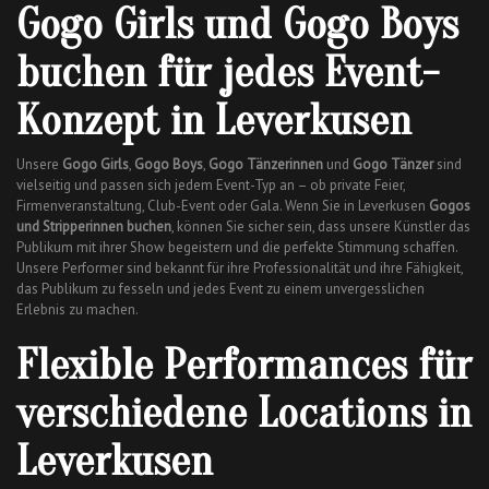
Gogo Girls und Gogo Boys
buchen für jedes Event-
Konzept in Leverkusen
Unsere
Gogo Girls
,
Gogo Boys
,
Gogo Tänzerinnen
und
Gogo Tänzer
sind
vielseitig und passen sich jedem Event-Typ an – ob private Feier,
Firmenveranstaltung, Club-Event oder Gala. Wenn Sie in Leverkusen
Gogos
und Stripperinnen buchen
, können Sie sicher sein, dass unsere Künstler das
Publikum mit ihrer Show begeistern und die perfekte Stimmung schaffen.
Unsere Performer sind bekannt für ihre Professionalität und ihre Fähigkeit,
das Publikum zu fesseln und jedes Event zu einem unvergesslichen
Erlebnis zu machen.
Flexible Performances für
verschiedene Locations in
Leverkusen