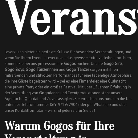
Verans
Leverkusen bietet die perfekte Kulisse für besondere Veranstaltungen, und
wenn Sie Ihrem Event in Leverkusen das gewisse Extra verleihen möchten,
können Sie bei uns professionelle
Gogos
buchen. Unsere
Gogo Girls
,
Gogo Boys
,
Gogo Tänzerinnen
und
Gogo Tänzer
sorgen mit ihren
mitreißenden und stilvollen Performances für eine lebendige Atmosphäre,
die Ihre Gäste begeistern wird – sei es eine Firmenfeier, eine Clubnacht,
eine private Party oder ein großes Festival. Mit über 15 Jahren Erfahrung in
der Vermittlung von
Gogodance
und Eventproduktionen steht unsere
Agentur für Qualität und Zuverlässigkeit. Sie erreichen uns rund um die Uhr
unter der Telefonnummer 069-971972904 oder per Whatsapp und über
unser Kontaktformular – wir sind jederzeit für Sie da!
Warum Gogos für Ihre