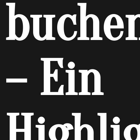
buche
– Ein
Highli